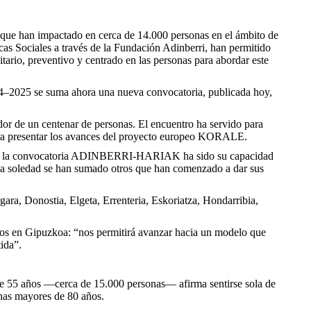
ue han impactado en cerca de 14.000 personas en el ámbito de
cas Sociales a través de la Fundación Adinberri, han permitido
tario, preventivo y centrado en las personas para abordar este
2024–2025 se suma ahora una nueva convocatoria, publicada hoy,
or de un centenar de personas. El encuentro ha servido para
para presentar los avances del proyecto europeo KORALE.
ros de la convocatoria ADINBERRI-HARIAK ha sido su capacidad
o la soledad se han sumado otros que han comenzado a dar sus
gara, Donostia, Elgeta, Errenteria, Eskoriatza, Hondarribia,
os en Gipuzkoa: “nos permitirá avanzar hacia un modelo que
ida”.
de 55 años —cerca de 15.000 personas— afirma sentirse sola de
onas mayores de 80 años.