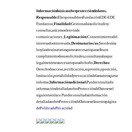
Información básica sobre protección de datos.
Responsable:
El responsable es Fundación EDE- EDE
Fundazioa;
Finalidad:
Gestionar las solicitudes y
consultas, así como el envío de
comunicaciones.;
Legitimación:
Consentimiento del
interesado o interesada;
Destinatarios/as:
Se cederán a
los y las destinatarias que sea necesario para el buen
cumplimiento de sus solicitudes, consultas y a las que
legalmente sea necesario para dicho fin;
Derechos:
Derecho de acceso, rectificación, supresión, oposición,
limitación, portabilidad y revocación de la manera que se
informa;
Información adicional:
Puede consultar la
información detallada sobre Protección de Datos en el
siguiente enlace. Puede consultar la información
detallada sobre Protección de Datos en el nuestra página
de
Política de Privacidad