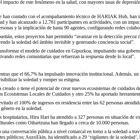
l impacto de este fenómeno en la salud, con mayores tasas de depresión
 que han contado con el acompañamiento técnico de HARIAK Hub, han im
d y han alcanzado a 12.781 participantes en actividades, con un impa
rsonas y la implicación de hasta 90 agentes, configurando redes colabor
astián, estos proyectos han permitido “avanzar en la detección precoz d
yendo la soledad del ámbito invisible y generando conciencia social”.
transformar el modelo de cuidados en Gipuzkoa, impulsando una gobernan
tivando redes comunitarias que refuerzan la respuesta desde lo local”.
entras que el 66,7% ha impulsado innovación institucional. Además, un
isibilizar la soledad y romper su estigma.
a creado o tiene el potencial de crear nuevos ecosistemas de cuidados 
en Ecosistemas Locales de Cuidados y otro 25% ha aportado herramientas
evitado el 100% de ingresos en residencia entre las 62 personas atendid
 género en la soledad.
hospitalarios, Hiru Hari ha atendido a 327 personas en situación de e
ulturales como Oihartzuna han llegado a cerca de 10.000 personas.
 conversación pública a nivel comarcal en torno a la soledad a través 
s públicos; AuzoEkin, ha identificado a 29 ‘vigilantes de la soledad’,