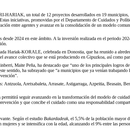
-HARIAK, un total de 12 proyectos desarrollados en 19 municipios, q
 Estas iniciativas, promovidas por el Departamento de Cuidados y Políti
oración entre agentes y avanzar en la consolidación de un modelo comuni
ros desde 2024 en este ámbito. A la inversión realizada en el periodo 
ión.
rnada Hariak-KORALE, celebrada en Donostia, que ha reunido a alreded
or el avance colectivo que se está produciendo en Gipuzkoa, así como 
 Adinberri, Maite Peña, ha destacado que “uno de los principales log
n este sentido, ha subrayado que “a municipios que ya venían trabajand
evención”.
os:
Antzuola, Aretxabaleta, Arrasate, Astigarraga, Azpeitia, Beasain, Ber
permitirá seguir avanzando en la transformación del modelo de cuidad
la prevención y que concibe el cuidado como una responsabilidad compart
evante. Según el estudio
Bakardadeak
, el 5,5% de la población mayor 
n mujeres y se intensifica con la edad, alcanzando el 9% entre las pers