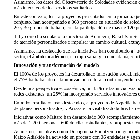
Asimismo, los datos del Observatorio de Soledades evidencian e
más intensivo de los servicios sanitarios.
En este contexto, los 12 proyectos presentados en la jornada,
conjunto, han acompañado a 863 personas en situación de soleda
20 y 30 grupos de trabajo, con la participación de más de 120 pe
Tal y como ha señalado la directora de Adinberri, Rakel San Seb
de atención personalizados e impulsar un cambio cultural, extra
Asimismo, ha destacado que las iniciativas han contribuido a “
sector, el ámbito académico, el empresarial y la ciudadanía, y ac
Innovación y transformación del modelo
El 100% de los proyectos ha desarrollado innovación social, mi
el 75% ha trabajado en la innovación cultural, contribuyendo a v
Desde una perspectiva ecosistémica, un 33% de las iniciativas h
redes existentes, un 25% ha incorporado servicios innovadores 
Entre los resultados más destacados, el proyecto de Azpeitia ha 
de planes personalizados; y Arrasate ha visibilizado la brecha de
Iniciativas como Maitaro han desarrollado 300 acompañamientos 
más de 1.200 personas, 600 de ellas estudiantes, y propuestas c
Asimismo, iniciativas como Debagoiena Ehuntzen han generado una
Kaixo Adiskide ha activado un proceso con 36 entidades y agente