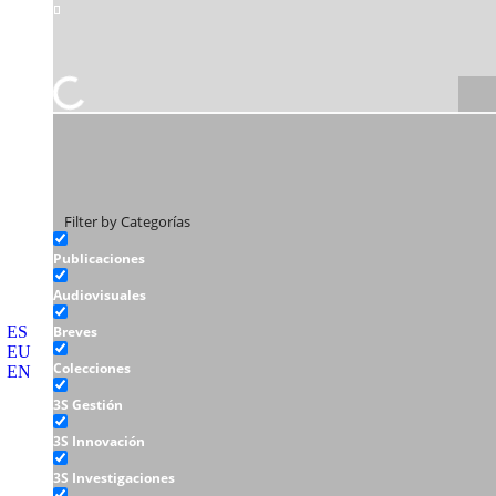
Filter by Categorías
Publicaciones
Audiovisuales
ES
Breves
EU
Colecciones
EN
3S Gestión
3S Innovación
3S Investigaciones