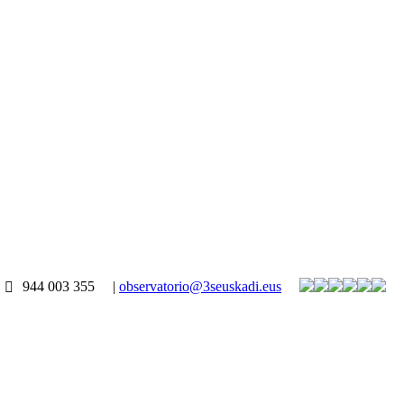
944 003 355
|
observatorio@3seuskadi.eus