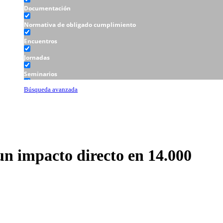
Documentación
Normativa de obligado cumplimiento
Encuentros
Jornadas
Seminarios
Talleres
Búsqueda avanzada
 un impacto directo en 14.000