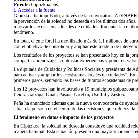
Fuente:
Gipuzkoa.eus
Acceder a la fuente
Gipuzkoa ha impulsado, a través de la convocatoria ADINBERRI
la prevención de la soledad no deseada en los últimos dos años.
reforzar los ecosistemas locales de cuidados, fomentar la colab
fenómeno.
En total, el ente foral ha movilizado más de 1,1 millones de eu
con el objetivo de consolidar y ampliar este modelo de intervenc
Los resultados de los proyectos se han presentado hoy en la jo
compartir aprendizajes, contrastar experiencias y poner en val
La diputada de Cuidados y Políticas Sociales y presidenta de
para activar y ampliar los ecosistemas locales de cuidados”. E
primeros pasos, sentando las bases de futuros ecosistemas de pr
Los 12 proyectos han involucrado a 19 municipios guipuzcoan
Leintz-Gatzaga, Oñati, Pasaia, Urretxu, Usurbil y Zestoa.
Peña ha anunciado además que la nueva convocatoria de ayudas 
sitúa a la persona en el centro de las decisiones, que refuerza 
El fenómeno en datos e impacto de los proyectos
En Gipuzkoa, la soledad no deseada constituye una realidad rel
manera habitual. Esta situación presenta una mayor incidencia e