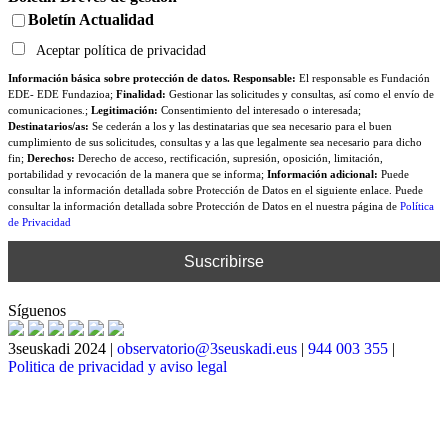
Boletín Actualidad
Aceptar política de privacidad
Información básica sobre protección de datos. Responsable:
El responsable es Fundación
EDE- EDE Fundazioa;
Finalidad:
Gestionar las solicitudes y consultas, así como el envío de
comunicaciones.;
Legitimación:
Consentimiento del interesado o interesada;
Destinatarios/as:
Se cederán a los y las destinatarias que sea necesario para el buen
cumplimiento de sus solicitudes, consultas y a las que legalmente sea necesario para dicho
fin;
Derechos:
Derecho de acceso, rectificación, supresión, oposición, limitación,
portabilidad y revocación de la manera que se informa;
Información adicional:
Puede
consultar la información detallada sobre Protección de Datos en el siguiente enlace. Puede
consultar la información detallada sobre Protección de Datos en el nuestra página de
Política
de Privacidad
Síguenos
3seuskadi 2024 |
observatorio@3seuskadi.eus
|
944 003 355
|
Politica de privacidad y aviso legal