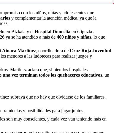
ompromiso con los niños, niñas y adolescentes que
arios
y complementar la atención médica, ya que la
idas.
rto
en Bizkaia y el
Hospital Donostia
en Gipuzkoa.
026 ya se ha atendido a más de
400 niños y niñas
, lo que
di
Ainara Martínez
, coordinadora de
Cruz Roja Juventud
 los menores a las ludotecas para realizar juegos y
okus. Martínez aclara que, si bien los hospitales
 una vez terminan todos los quehaceres educativos
, un
tínez subraya que no hay que olvidarse de los familiares,
erramientas y posibilidades para jugar juntos.
ales son muy conscientes, y cada vez van teniendo más en
as para pensar en lo positivo y sacar una sonrisa aunque