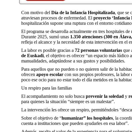
Con motivo del
Día de la Infancia Hospitalizada
, que se 
atraviesan procesos de enfermedad. El
proyecto ‘Infancia 
hospitalización supone una ruptura con el entorno cotidiano
El programa se desarrolla actualmente en tres hospitales de 
Durante 2025, sumó unas
1.350 atenciones (300 en Álava
refleja el alcance y la necesidad de esta intervención en el e
La labor es posible gracias a
72 personas voluntarias
que 
de Euskadi
, el objetivo es ofrecer “un espacio más lúdico 
manualidades, adaptándose a sus gustos y posibilidades.
Para aquellos que no pueden o no quieren salir de la habita
ofrecen
apoyo escolar
con sus propios profesores, la labor 
poco ese ocio para no estar todo el día metidos en la habita
Un respiro para las familias
El acompañamiento no solo busca
prevenir la soledad
y
r
para quienes la situación “siempre es un malestar”.
La intervención les ofrece un respiro, permitiéndoles “desca
Sobre el objetivo de “
humanizar” los hospitales
, la coor
cuenta a instituciones que pueden ayudarles en esa labor”.
Además, resalta el valor de la experiencia para el voluntar