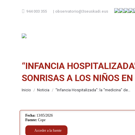
944 003 355
|
observatorio@3seuskadi.eus
“INFANCIA HOSPITALIZADA
SONRISAS A LOS NIÑOS EN
Estás aquí:
Inicio
Noticia
“Infancia Hospitalizada”: la “medicina” de…
Fecha:
13/05/2026
Fuente:
Cope
Acceder a la fuente