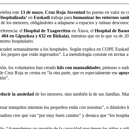
celebra este
13 de mayo
,
Cruz Roja Juventud
ha puesto en valor su c
Hospitalizada’
en
Euskadi
trabaja para
humanizar los entornos sanit
 de los menores, obligándoles a adaptarse a espacios y rutinas desconoc
referencia: el
Hospital de Txagorritxu
en Álava, el
Hospital de Basu
, 404 en Gipuzkoa y 632 en Bizkaia)
, mientras que en lo que va de 2
ntorno hospitalario.
acuden semanalmente a los hospitales. Según explica en COPE Euska
a los peques que están ingresados”. La metodología consiste en invitar a
ción, los voluntarios han creado
kits con manualidades
, pinturas o sud
de Cruz Roja se centra en “la otra parte, que es especialmente ese
apoyo
ción”.
educir la ansiedad
de los menores, sino también la de sus familias. Mar
nsar tranquilos mientras los pequeños están con nosotras”, o dándoles h
dinadora cree que van “por muy buen camino” y destaca que “los hospit
iado: “Aprendemos un montón de la capacidad que tienen los niños y niñ