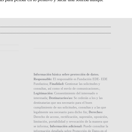
Información básica sobre protección de datos.
Responsable:
El responsable es Fundación EDE- EDE
Fundazioa;
Finalidad:
Gestionar las solicitudes y
consultas, así como el envío de comunicaciones.;
Legitimación:
Consentimiento del interesado o
interesada;
Destinatarios/as:
Se cederán a los y las
destinatarias que sea necesario para el buen
cumplimiento de sus solicitudes, consultas y a las que
legalmente sea necesario para dicho fin;
Derechos:
Derecho de acceso, rectificación, supresión, oposición,
limitación, portabilidad y revocación de la manera que
se informa;
Información adicional:
Puede consultar la
información detallada sobre Protección de Datos en el