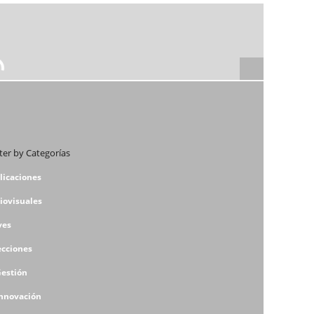
lter by Categorías
licaciones
iovisuales
ves
ecciones
Gestión
Innovación