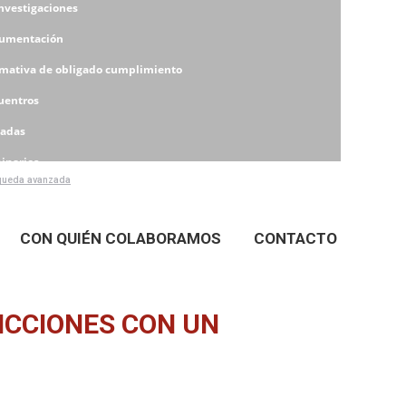
Investigaciones
umentación
mativa de obligado cumplimiento
uentros
nadas
inarios
ueda avanzada
eres
CON QUIÉN COLABORAMOS
CONTACTO
ICCIONES CON UN