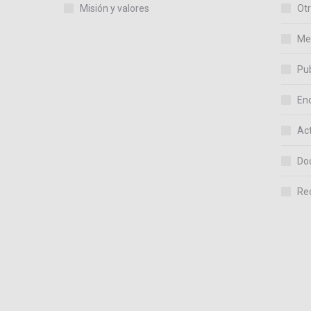
Misión y valores
Otr
Me
Pub
En
Act
Do
Re