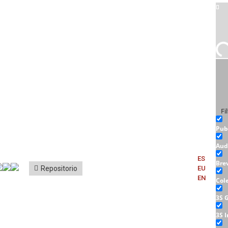
Fi
Pub
Aud
ES
Bre
Repositorio
EU
EN
Col
3S 
3S 