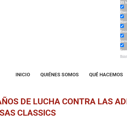
3S 
Doc
Nor
Enc
Jor
Sem
Búsq
Tall
INICIO
QUIÉNES SOMOS
QUÉ HACEMOS
AÑOS DE LUCHA CONTRA LAS AD
ESAS CLASSICS