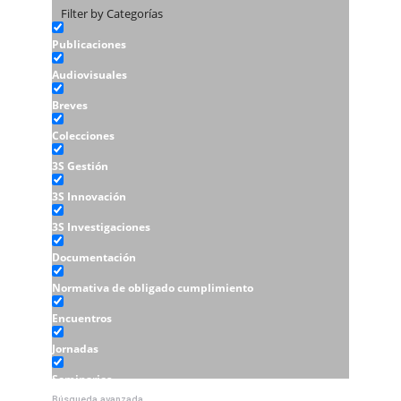
Filter by Categorías
Publicaciones
Audiovisuales
Breves
Colecciones
3S Gestión
3S Innovación
3S Investigaciones
Documentación
Normativa de obligado cumplimiento
Encuentros
Jornadas
Seminarios
Búsqueda avanzada