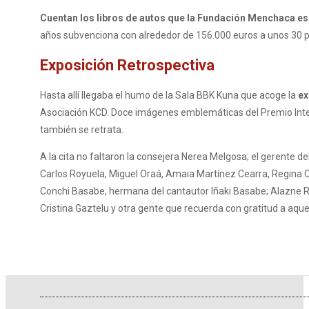
Cuentan los libros de autos que la Fundación Menchaca es
años subvenciona con alrededor de 156.000 euros a unos 30 pr
Exposición Retrospectiva
Hasta allí llegaba el humo de la Sala BBK Kuna que acoge la
ex
Asociación KCD. Doce imágenes emblemáticas del Premio Inter
también se retrata.
A la cita no faltaron la consejera Nerea Melgosa; el gerente de
Carlos Royuela, Miguel Oraá, Amaia Martínez Cearra, Regina 
Conchi Basabe, hermana del cantautor Iñaki Basabe; Alazne Rom
Cristina Gaztelu y otra gente que recuerda con gratitud a aqu