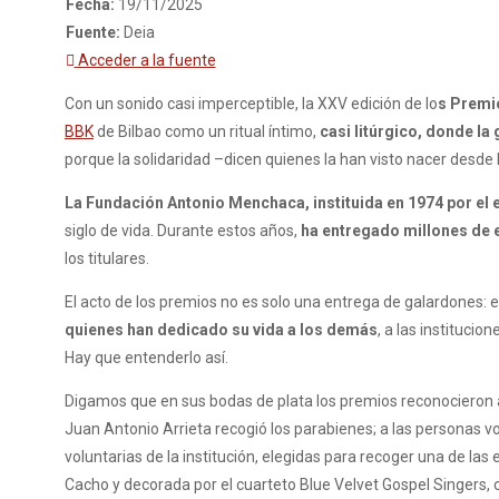
Fecha:
19/11/2025
Fuente:
Deia
Acceder a la fuente
Con un sonido casi imperceptible, la XXV edición de lo
s Premi
BBK
de Bilbao como un ritual íntimo,
casi litúrgico, donde l
porque la solidaridad –dicen quienes la han visto nacer desde
La Fundación Antonio Menchaca, instituida en 1974 por el
siglo de vida. Durante estos años,
ha entregado millones de 
los titulares.
El acto de los premios no es solo una entrega de galardones: 
quienes han dedicado su vida a los demás
, a las instituci
Hay que entenderlo así.
Digamos que en sus bodas de plata los premios reconocieron a
Juan Antonio Arrieta recogió los parabienes; a las personas v
voluntarias de la institución, elegidas para recoger una de l
Cacho y decorada por el cuarteto Blue Velvet Gospel Singers, c