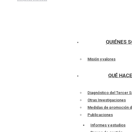
Talleres
QUIÉNES 
Misión y valores
QUÉ HAC
Diagnóstico del Tercer S
Otras Investigaciones
Medidas de promoción d
Publicaciones
Informes y estudios