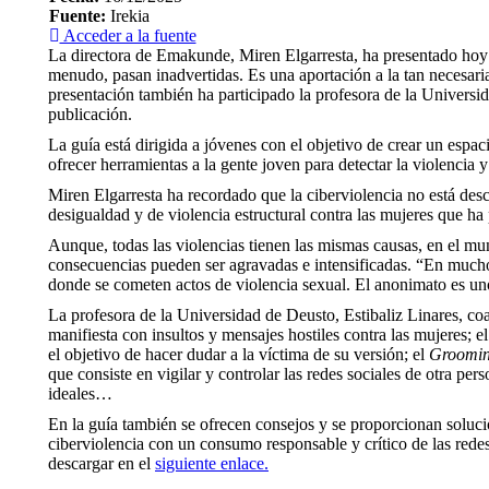
Fuente:
Irekia
Acceder a la fuente
La directora de Emakunde, Miren Elgarresta, ha presentado hoy l
menudo, pasan inadvertidas. Es una aportación a la tan necesaria
presentación también ha participado la profesora de la Universid
publicación.
La guía está dirigida a jóvenes con el objetivo de crear un esp
ofrecer herramientas a la gente joven para detectar la violencia
Miren Elgarresta ha recordado que la ciberviolencia no está desc
desigualdad y de violencia estructural contra las mujeres que ha p
Aunque, todas las violencias tienen las mismas causas, en el mun
consecuencias pueden ser agravadas e intensificadas. “En mucho
donde se cometen actos de violencia sexual. El anonimato es uno
La profesora de la Universidad de Deusto, Estibaliz Linares, coaut
manifiesta con insultos y mensajes hostiles contra las mujeres; 
el objetivo de hacer dudar a la víctima de su versión; el
Groomi
que consiste en vigilar y controlar las redes sociales de otra pers
ideales…
En la guía también se ofrecen consejos y se proporcionan solucion
ciberviolencia con un consumo responsable y crítico de las redes
descargar en el
siguiente enlace.