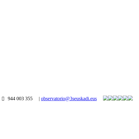
944 003 355
|
observatorio@3seuskadi.eus