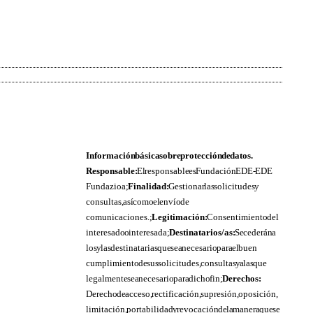
Información básica sobre protección de datos.
Responsable:
El responsable es Fundación EDE- EDE
Fundazioa;
Finalidad:
Gestionar las solicitudes y
consultas, así como el envío de
comunicaciones.;
Legitimación:
Consentimiento del
interesado o interesada;
Destinatarios/as:
Se cederán a
los y las destinatarias que sea necesario para el buen
cumplimiento de sus solicitudes, consultas y a las que
legalmente sea necesario para dicho fin;
Derechos:
Derecho de acceso, rectificación, supresión, oposición,
limitación, portabilidad y revocación de la manera que se