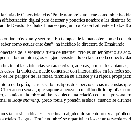
a Guía de Ciberviolencias ‘Ponle nombre’ que tiene como objetivo identi
 alfabetización digital para detectar y ponerles nombre a las distintas 
ad de Deusto, Estíbaliz Linares que, junto a Zaloa Lafuente e Iratxe Ro
acio online más sano y seguro. “En tiempos de la manosfera, ante la ola
 y saber cómo actuar ante ésta”, ha incidido la directora de Emakunde.
onectada de la violencia fuera de internet. “No es un fenómeno aislado,
ersistido durante siglos y sigue persistiendo en la era de la conectivida
do virtual las violencias se caracterizan, además, por ser instantáneas,
s casos, la violencia puede comenzar con intercambios en las redes soc
 de los peligros de las redes, también su alcance y su rápida propagaci
ora de la guía, ha repasado los tipos de ciberviolencias machistas que id
el Ciber acoso sexual, que supone amenzara con difundir fotografías con
ng
, cuando un hombre adulto establece una relación con una persona men
ona; el
Body shaming
, gordo fobia y presión estética, cuando se difund
es tanto si la chica es la víctima o alguien de su entorno, y al público
 sociales. La guía ‘Ponle nombre’ se repartirá en los centros escolares