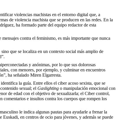
ficar violencias machistas en el entorno digital que, a
formas de violencia machista que se producen en las redes. En la
dríguez, ha formado parte del equipo redactor de esta
 de mensajes contra el feminismo, es más importante que nunca
 sino que se localiza en un contexto social más amplio de
d”.
 hiperconectadas y anónimas, por lo que sus dolorosas
iales, con menores, por ejemplo, y culminar en encuentros
ón”, ha señalado Miren Elgarresta.
entifica la guía. Entre ellos el ciber acoso sexista, que se
 contenido sexual; el
Gaslighting
o manipulación emocional con
or de edad con el objetivo de sexualizarla; el Ciber control,
en comentarios e insultos contra los cuerpos que rompen los
 masculino le indica algunas pautas para ayudarle a frenar la
 de Euskadi, en centros de ocio para jóvenes, y además se puede