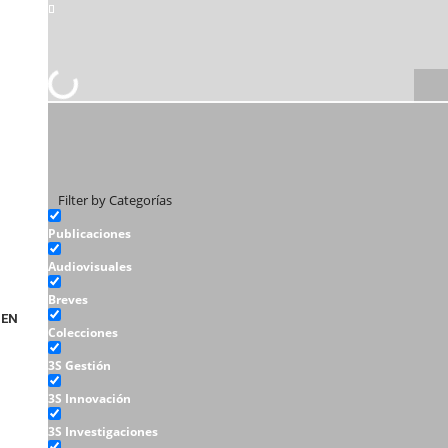
Filter by Categorías
Publicaciones
Audiovisuales
Breves
EN
Colecciones
3S Gestión
3S Innovación
3S Investigaciones