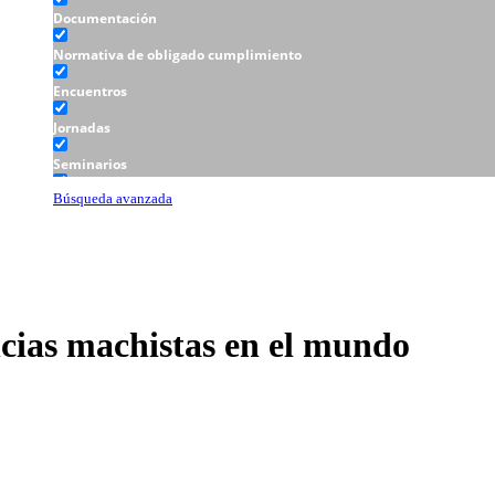
Documentación
Normativa de obligado cumplimiento
Encuentros
Jornadas
Seminarios
Talleres
Búsqueda avanzada
cias machistas en el mundo