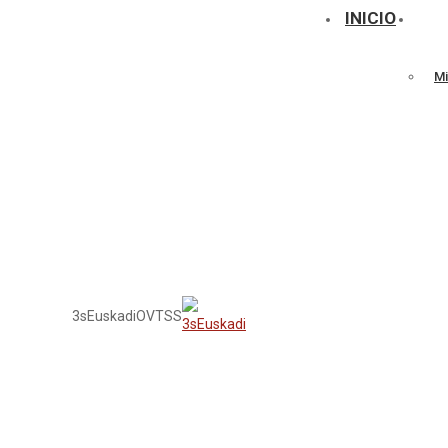
INICIO
Mi
3sEuskadi
OVTSS