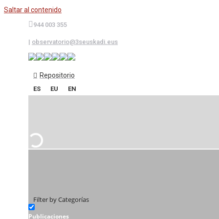
Saltar al contenido
944 003 355
|
observatorio@3seuskadi.eus
Repositorio
ES
EU
EN
Filter by Categorías
Publicaciones