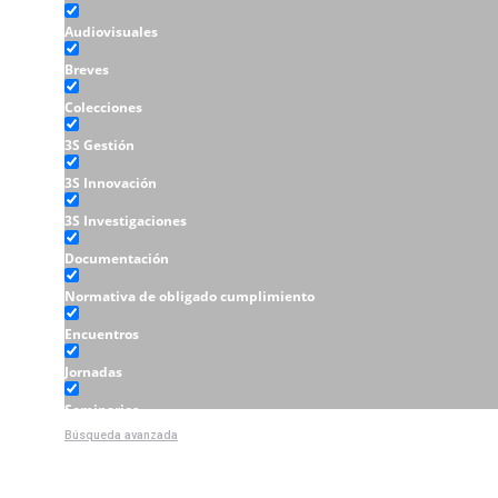
Audiovisuales
Breves
Colecciones
3S Gestión
3S Innovación
3S Investigaciones
Documentación
Normativa de obligado cumplimiento
Encuentros
Jornadas
Seminarios
Búsqueda avanzada
Talleres