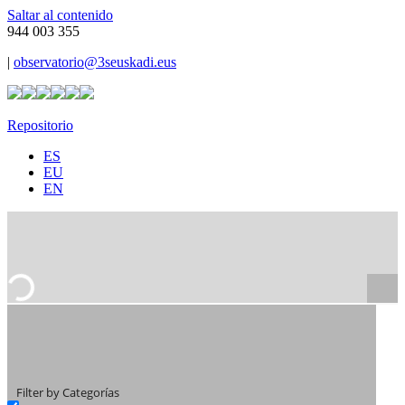
Saltar al contenido
944 003 355
|
observatorio@3seuskadi.eus
Repositorio
ES
EU
EN
Filter by Categorías