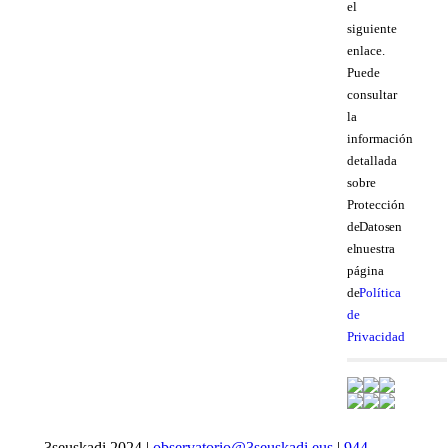
el
siguiente
enlace.
Puede
consultar
la
información
detallada
sobre
Protección
de Datos en
el nuestra
página
de
Política
de
Privacidad
3seuskadi 2024 |
observatorio@3seuskadi.eus
|
944