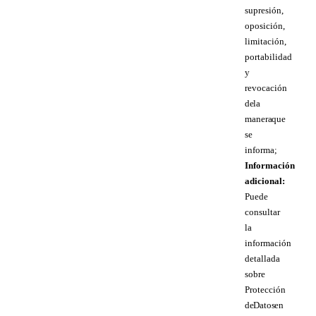
supresión,
oposición,
limitación,
portabilidad
y
revocación
de la
manera que
se
informa;
Información
adicional:
Puede
consultar
la
información
detallada
sobre
Protección
de Datos en