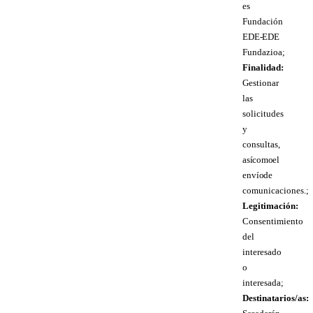
es
Fundación
EDE- EDE
Fundazioa;
Finalidad:
Gestionar
las
solicitudes
y
consultas,
así como el
envío de
comunicaciones.;
Legitimación:
Consentimiento
del
interesado
o
interesada;
Destinatarios/as: