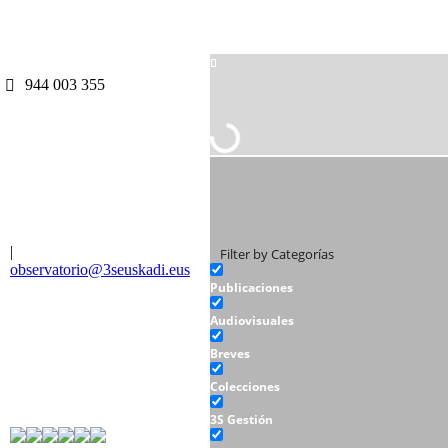
944 003 355
|
Filter by Categorías
observatorio@3seuskadi.eus
Publicaciones
Audiovisuales
Breves
Colecciones
3S Gestión