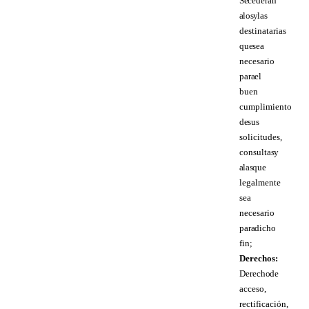
Se cederán
a los y las
destinatarias
que sea
necesario
para el
buen
cumplimiento
de sus
solicitudes,
consultas y
a las que
legalmente
sea
necesario
para dicho
fin;
Derechos:
Derecho de
acceso,
rectificación,