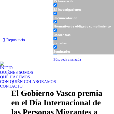
3S Innovación
3S Investigaciones
Documentación
Normativa de obligado cumplimiento
Encuentros
Repositorio
Jornadas
Seminarios
Talleres
Búsqueda avanzada
INICIO
QUIÉNES SOMOS
QUÉ HACEMOS
CON QUIÉN COLABORAMOS
CONTACTO
El Gobierno Vasco premia
en el Día Internacional de
las Personas Migrantes a