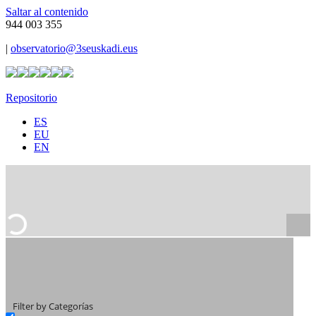
Saltar al contenido
944 003 355
|
observatorio@3seuskadi.eus
Repositorio
ES
EU
EN
Filter by Categorías