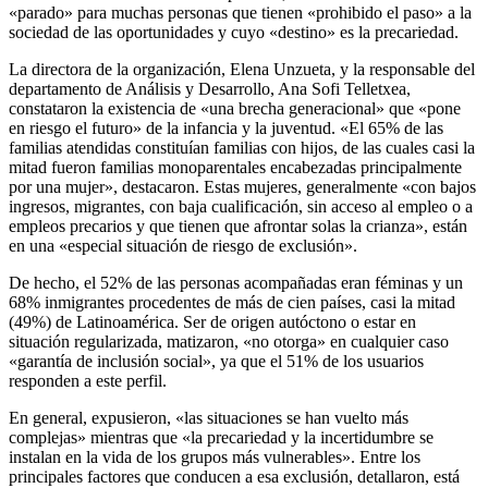
«parado» para muchas personas que tienen «prohibido el paso» a la
sociedad de las oportunidades y cuyo «destino» es la precariedad.
La directora de la organización, Elena Unzueta, y la responsable del
departamento de Análisis y Desarrollo, Ana Sofi Telletxea,
constataron la existencia de «una brecha generacional» que «pone
en riesgo el futuro» de la infancia y la juventud. «El 65% de las
familias atendidas constituían familias con hijos, de las cuales casi la
mitad fueron familias monoparentales encabezadas principalmente
por una mujer», destacaron. Estas mujeres, generalmente «con bajos
ingresos, migrantes, con baja cualificación, sin acceso al empleo o a
empleos precarios y que tienen que afrontar solas la crianza», están
en una «especial situación de riesgo de exclusión».
De hecho, el 52% de las personas acompañadas eran féminas y un
68% inmigrantes procedentes de más de cien países, casi la mitad
(49%) de Latinoamérica. Ser de origen autóctono o estar en
situación regularizada, matizaron, «no otorga» en cualquier caso
«garantía de inclusión social», ya que el 51% de los usuarios
responden a este perfil.
En general, expusieron, «las situaciones se han vuelto más
complejas» mientras que «la precariedad y la incertidumbre se
instalan en la vida de los grupos más vulnerables». Entre los
principales factores que conducen a esa exclusión, detallaron, está