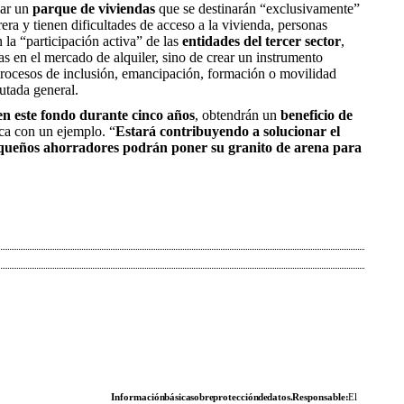
iar un
parque de viviendas
que se destinarán “exclusivamente”
era y tienen dificultades de acceso a la vivienda, personas
la “participación activa” de las
entidades del tercer sector
,
 en el mercado de alquiler, sino de crear un instrumento
 procesos de inclusión, emancipación, formación o movilidad
putada general.
en este fondo durante cinco años
, obtendrán un
beneficio de
ica con un ejemplo. “
Estará contribuyendo a solucionar el
 pequeños ahorradores podrán poner su granito de arena para
Información básica sobre protección de datos. Responsable:
El