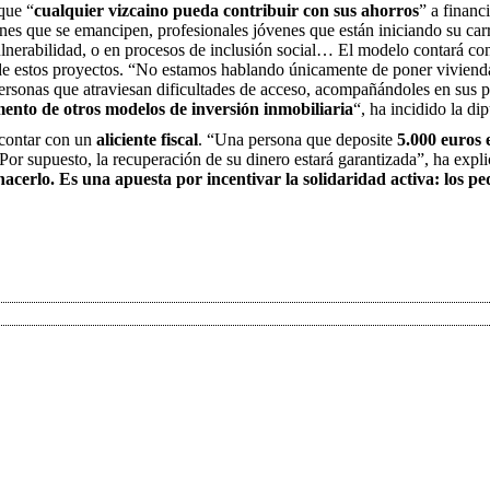
que “
cualquier vizcaino pueda contribuir con sus ahorros
” a financ
enes que se emancipen, profesionales jóvenes que están iniciando su carr
nerabilidad, o en procesos de inclusión social… El modelo contará con 
e estos proyectos. “No estamos hablando únicamente de poner viviendas
 personas que atraviesan dificultades de acceso, acompañándoles en sus
umento de otros modelos de inversión inmobiliaria
“, ha incidido la di
 contar con un
aliciente fiscal
. “Una persona que deposite
5.000 euros 
Por supuesto, la recuperación de su dinero estará garantizada”, ha expl
hacerlo. Es una apuesta por incentivar la solidaridad activa: los