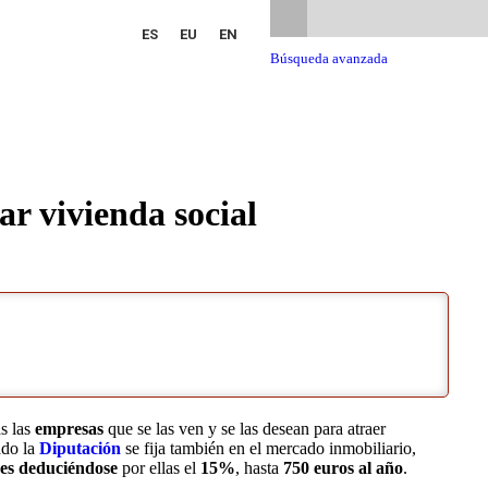
ES
EU
EN
Búsqueda avanzada
r vivienda social
ás las
empresas
que se las ven y se las desean para atraer
ado la
Diputación
se fija también en el mercado inmobiliario,
nes deduciéndose
por ellas el
15%
, hasta
750 euros al año
.