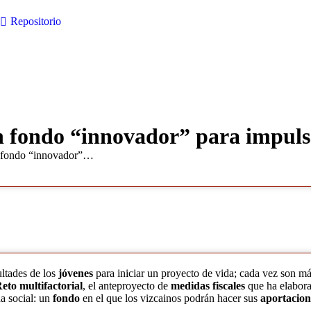
Repositorio
n fondo “innovador” para impulsa
n fondo “innovador”…
ultades de los
jóvenes
para iniciar un proyecto de vida; cada vez son m
eto multifactorial
, el anteproyecto de
medidas fiscales
que ha elabor
da social: un
fondo
en el que los vizcainos podrán hacer sus
aportacio