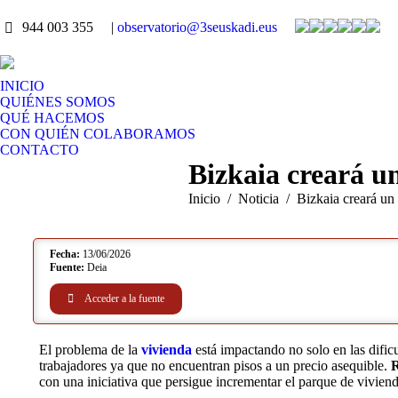
944 003 355
|
observatorio@3seuskadi.eus
INICIO
QUIÉNES SOMOS
QUÉ HACEMOS
CON QUIÉN COLABORAMOS
CONTACTO
Bizkaia creará u
Estás aquí:
Inicio
Noticia
Bizkaia creará u
Fecha:
13/06/2026
Fuente:
Deia
Acceder a la fuente
El problema de la
vivienda
está impactando no solo en las dific
trabajadores ya que no encuentran pisos a un precio asequible.
R
con una iniciativa que persigue incrementar el parque de vivien