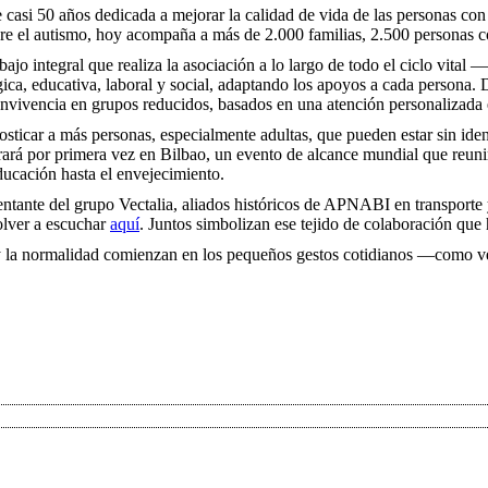
e casi 50 años dedicada a mejorar la calidad de vida de las personas co
e el autismo, hoy acompaña a más de 2.000 familias, 2.500 personas co
bajo integral que realiza la asociación a lo largo de todo el ciclo vital 
a, educativa, laboral y social, adaptando los apoyos a cada persona. D
vivencia en grupos reducidos, basados en una atención personalizada e
nosticar a más personas, especialmente adultas, que pueden estar sin ide
rará por primera vez en Bilbao, un evento de alcance mundial que reuni
educación hasta el envejecimiento.
entante del grupo Vectalia, aliados históricos de APNABI en transport
olver a escuchar
aquí
. Juntos simbolizan ese tejido de colaboración qu
 la normalidad comienzan en los pequeños gestos cotidianos —como ver 