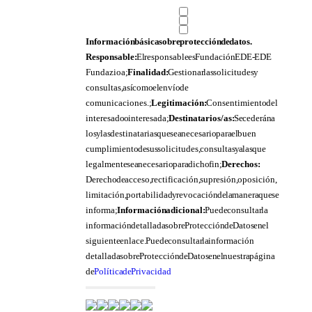
Información básica sobre protección de datos.
Responsable:
El responsable es Fundación EDE- EDE
Fundazioa;
Finalidad:
Gestionar las solicitudes y
consultas, así como el envío de
comunicaciones.;
Legitimación:
Consentimiento del
interesado o interesada;
Destinatarios/as:
Se cederán a
los y las destinatarias que sea necesario para el buen
cumplimiento de sus solicitudes, consultas y a las que
legalmente sea necesario para dicho fin;
Derechos:
Derecho de acceso, rectificación, supresión, oposición,
limitación, portabilidad y revocación de la manera que se
informa;
Información adicional:
Puede consultar la
información detallada sobre Protección de Datos en el
siguiente enlace. Puede consultar la información
detallada sobre Protección de Datos en el nuestra página
de
Política de Privacidad