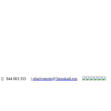
944 003 355
|
observatorio@3seuskadi.eus