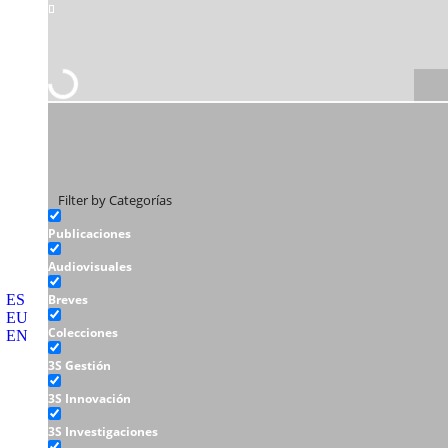
Filter by Categorías
Publicaciones
Audiovisuales
ES
Breves
EU
Colecciones
EN
3S Gestión
3S Innovación
3S Investigaciones