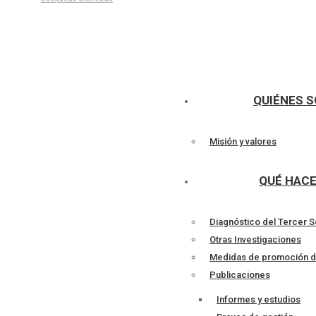
Talleres
QUIÉNES 
Misión y valores
QUÉ HAC
Diagnóstico del Tercer S
Otras Investigaciones
Medidas de promoción d
Publicaciones
Informes y estudios