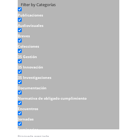
Filter by Categorías
Publicaciones
Audiovisuales
Breves
Colecciones
3S Gestión
3S Innovación
3S Investigaciones
Documentación
Normativa de obligado cumplimiento
Encuentros
Jornadas
Seminarios
Búsqueda avanzada