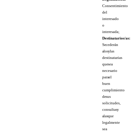
Consentimiento
del
interesado
o
interesada;
Destinatarios/as:
Se cederán
a los y las
destinatarias
que sea
necesario
para el
buen
cumplimiento
de sus
solicitudes,
consultas y
a las que
legalmente
sea