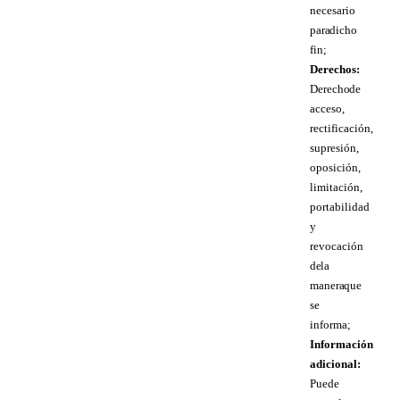
necesario
para dicho
fin;
Derechos:
Derecho de
acceso,
rectificación,
supresión,
oposición,
limitación,
portabilidad
y
revocación
de la
manera que
se
informa;
Información
adicional:
Puede