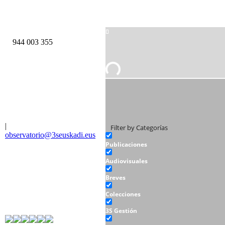
944 003 355
|
Filter by Categorías
observatorio@3seuskadi.eus
Publicaciones
Audiovisuales
Breves
Colecciones
3S Gestión