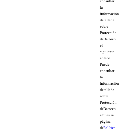
consultar
la
información
detallada
sobre
Protección
de Datos en
el
siguiente
enlace.
Puede
consultar
la
información
detallada
sobre
Protección
de Datos en
el nuestra
página
de
Política