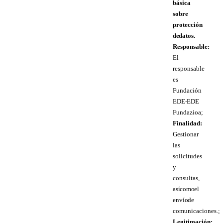
básica
sobre
protección
de datos.
Responsable:
El
responsable
es
Fundación
EDE- EDE
Fundazioa;
Finalidad:
Gestionar
las
solicitudes
y
consultas,
así como el
envío de
comunicaciones.;
Legitimación: