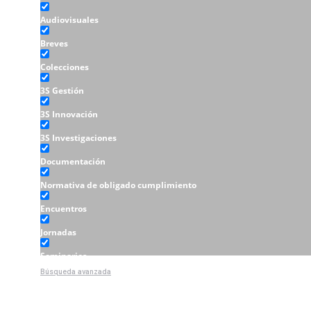
Audiovisuales
Breves
Colecciones
3S Gestión
3S Innovación
3S Investigaciones
Documentación
Normativa de obligado cumplimiento
Encuentros
Jornadas
Seminarios
Búsqueda avanzada
Talleres