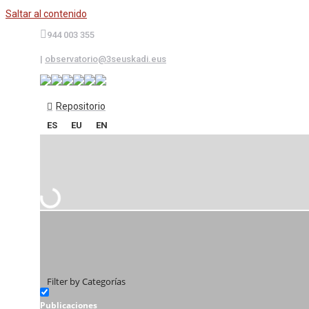
Saltar al contenido
944 003 355
|
observatorio@3seuskadi.eus
Repositorio
ES
EU
EN
Filter by Categorías
Publicaciones