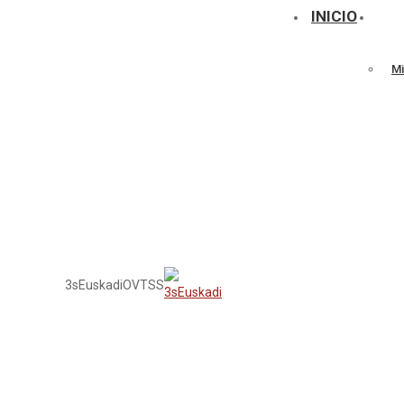
INICIO
Mi
3sEuskadi
OVTSS