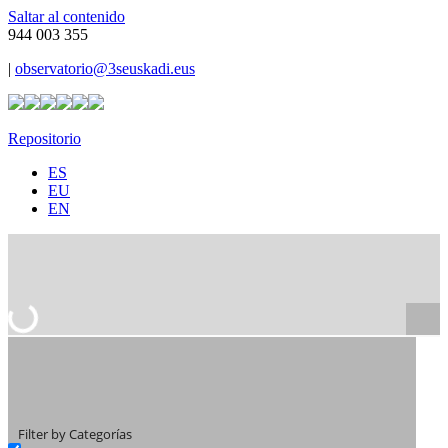
Saltar al contenido
944 003 355
|
observatorio@3seuskadi.eus
Repositorio
ES
EU
EN
Filter by Categorías