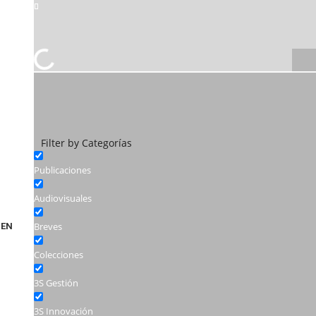
Filter by Categorías
Publicaciones
Audiovisuales
Breves
EN
Colecciones
3S Gestión
3S Innovación