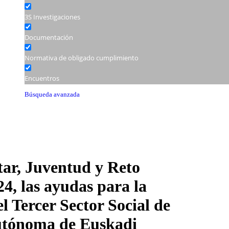
3S Investigaciones
Documentación
Normativa de obligado cumplimiento
Encuentros
Búsqueda avanzada
Jornadas
Seminarios
Talleres
ar, Juventud y Reto
4, las ayudas para la
l Tercer Sector Social de
Autónoma de Euskadi