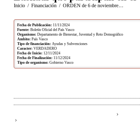
Estás aquí:
Inicio
Financiación
ORDEN de 6 de noviembre…
Fecha de Publicación:
11/11/2024
Fuente:
Boletín Oficial del País Vasco
Organismo:
Departamento de Bienestar, Juventud y Reto Demográfico
Ambito:
País Vasco
Tipo de financiación:
Ayudas y Subvenciones
Caracter:
VERDADERO
Fecha de Inicio:
12/11/2024
Fecha de Finalización:
11/12/2024
Tipo de organismo:
Gobierno Vasco