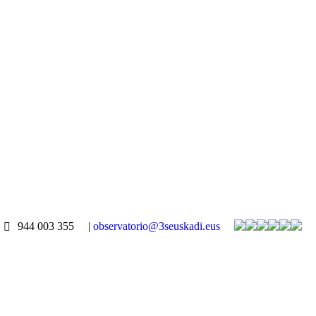
944 003 355
|
observatorio@3seuskadi.eus