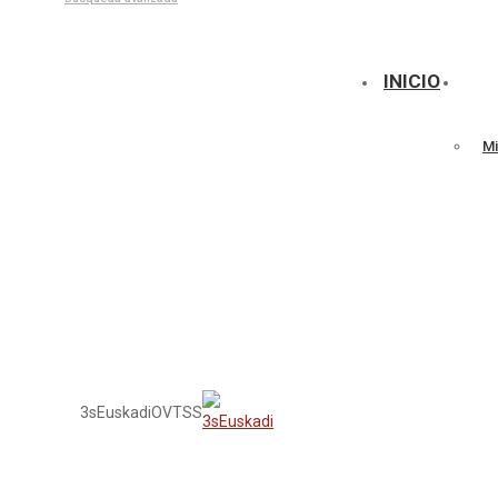
Talleres
INICIO
Mi
3sEuskadi
OVTSS