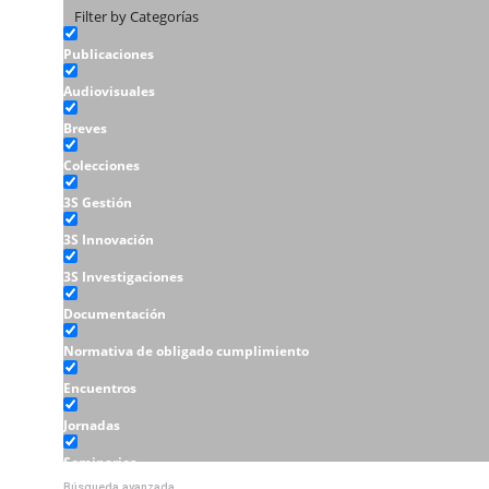
Filter by Categorías
Publicaciones
Audiovisuales
Breves
Colecciones
3S Gestión
3S Innovación
3S Investigaciones
Documentación
Normativa de obligado cumplimiento
Encuentros
Jornadas
Seminarios
Búsqueda avanzada