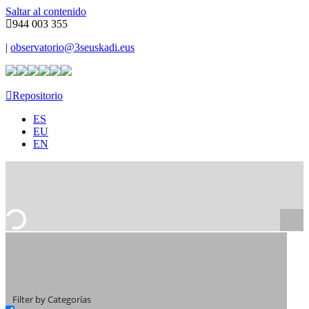
Saltar al contenido
944 003 355
|
observatorio@3seuskadi.eus
Repositorio
ES
EU
EN
Filter by Categorías