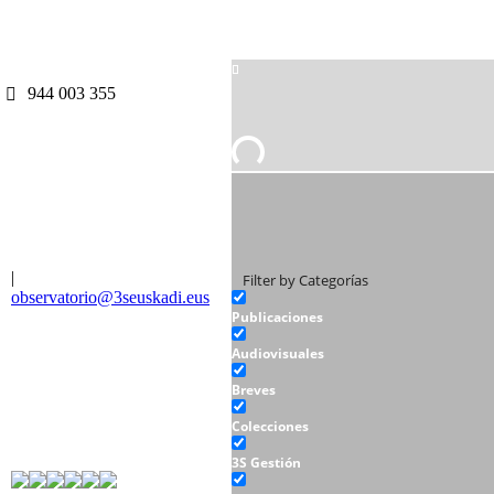
944 003 355
|
Filter by Categorías
observatorio@3seuskadi.eus
Publicaciones
Audiovisuales
Breves
Colecciones
3S Gestión