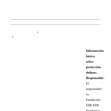
Información
básica
sobre
protección
de datos.
Responsable:
El
responsable
es
Fundación
EDE- EDE
Fundazioa;