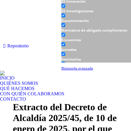
3S Innovación
3S Investigaciones
Documentación
Normativa de obligado cumplimiento
Encuentros
Repositorio
Jornadas
Seminarios
Talleres
Búsqueda avanzada
INICIO
QUIÉNES SOMOS
QUÉ HACEMOS
CON QUIÉN COLABORAMOS
CONTACTO
Extracto del Decreto de
Alcaldía 2025/45, de 10 de
enero de 2025, por el que