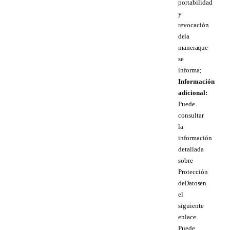
portabilidad
y
revocación
de la
manera que
se
informa;
Información
adicional:
Puede
consultar
la
información
detallada
sobre
Protección
de Datos en
el
siguiente
enlace.
Puede