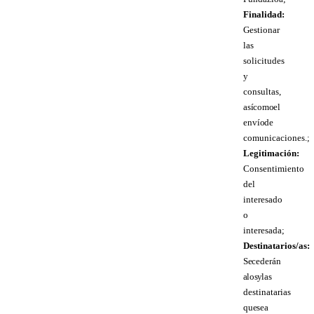
Finalidad:
Gestionar
las
solicitudes
y
consultas,
así como el
envío de
comunicaciones.;
Legitimación:
Consentimiento
del
interesado
o
interesada;
Destinatarios/as:
Se cederán
a los y las
destinatarias
que sea