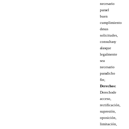
necesario
para el
buen
cumplimiento
de sus
solicitudes,
consultas y
a las que
legalmente
sea
necesario
para dicho
fin;
Derechos:
Derecho de
acceso,
rectificación,
supresión,
oposición,
limitación,