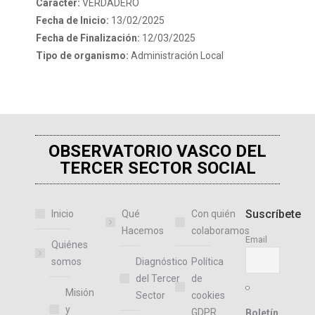
Caracter:
VERDADERO
Fecha de Inicio:
13/02/2025
Fecha de Finalización:
12/03/2025
Tipo de organismo:
Administración Local
OBSERVATORIO VASCO DEL
TERCER SECTOR SOCIAL
Suscríbete
Inicio
Qué
Con quién
Hacemos
colaboramos
Email
Quiénes
somos
Diagnóstico
Política
del Tercer
de
Misión
Sector
cookies
y
GDPR
Boletín