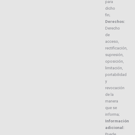
para
dicho
fin;
Derechos:
Derecho
de
acceso,
rectificación,
supresión,
oposición,
limitación,
portabilidad
y
revocación
de la
manera
que se
informa;
Información
adicional:
Puede