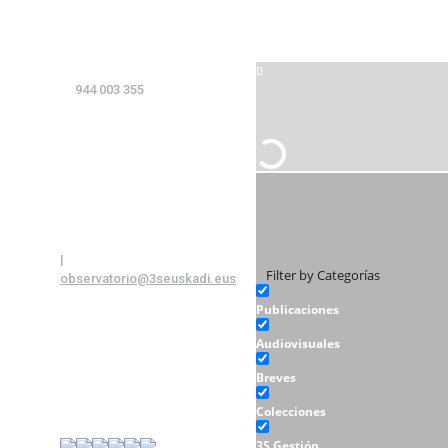
944 003 355
|
Filter by Categorías
observatorio@3seuskadi.eus
Publicaciones
Audiovisuales
Breves
Colecciones
3S Gestión