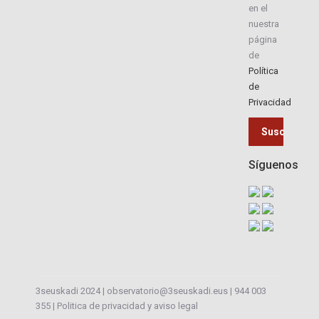
en el
nuestra
página
de
Política
de
Privacidad
Síguenos
3seuskadi 2024 |
observatorio@3seuskadi.eus
|
944 003
355
|
Politica de privacidad y aviso legal