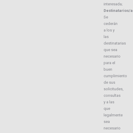
interesada;
Destinatarios/a
Se
cederán
a los y
las
destinatarias
que sea
necesario
para el
buen
cumplimiento
de sus
solicitudes,
consultas
y a las
que
legalmente
sea
necesario