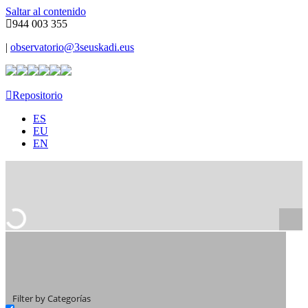
Saltar al contenido
944 003 355
|
observatorio@3seuskadi.eus
Repositorio
ES
EU
EN
Filter by Categorías