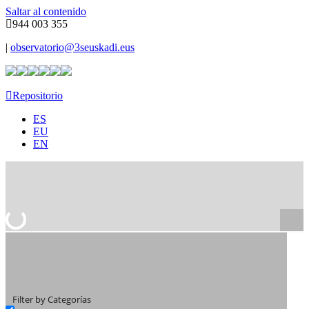
Saltar al contenido
944 003 355
|
observatorio@3seuskadi.eus
Repositorio
ES
EU
EN
Filter by Categorías