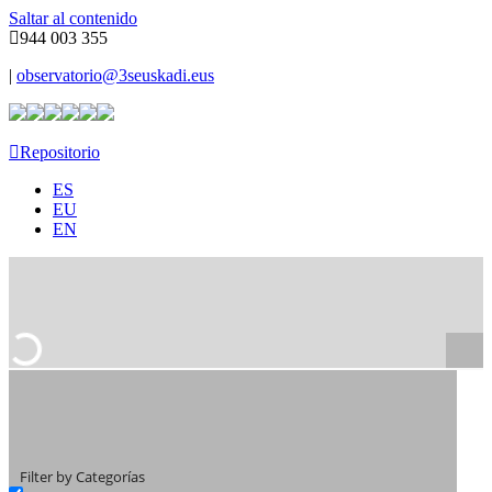
Saltar al contenido
944 003 355
|
observatorio@3seuskadi.eus
Repositorio
ES
EU
EN
Filter by Categorías