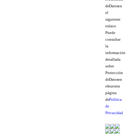
de Datos en
el
siguiente
enlace.
Puede
consultar
la
información
detallada
sobre
Protección
de Datos en
el nuestra
página
de
Política
de
Privacidad