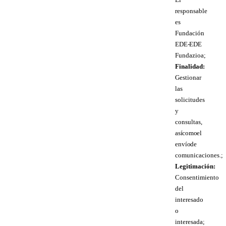
responsable
es
Fundación
EDE- EDE
Fundazioa;
Finalidad:
Gestionar
las
solicitudes
y
consultas,
así como el
envío de
comunicaciones.;
Legitimación:
Consentimiento
del
interesado
o
interesada;