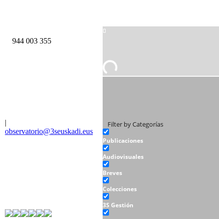
944 003 355
|
Filter by Categorías
observatorio@3seuskadi.eus
Publicaciones
Audiovisuales
Breves
Colecciones
3S Gestión