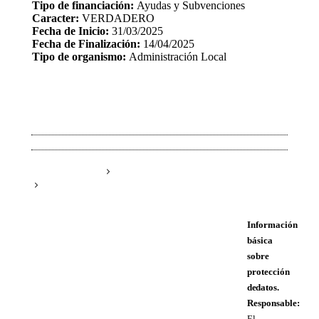
Tipo de financiación:
Ayudas y Subvenciones
Caracter:
VERDADERO
Fecha de Inicio:
31/03/2025
Fecha de Finalización:
14/04/2025
Tipo de organismo:
Administración Local
Información
básica
sobre
protección
de datos.
Responsable:
El