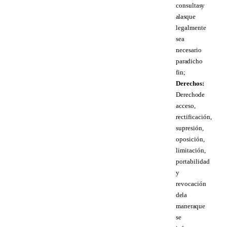
consultas y
a las que
legalmente
sea
necesario
para dicho
fin;
Derechos:
Derecho de
acceso,
rectificación,
supresión,
oposición,
limitación,
portabilidad
y
revocación
de la
manera que
se