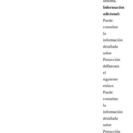
informa;
Información
adicional:
Puede
consultar
la
información
detallada
sobre
Protección
de Datos en
el
siguiente
enlace.
Puede
consultar
la
información
detallada
sobre
Protección