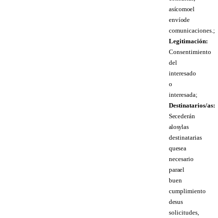
así como el
envío de
comunicaciones.;
Legitimación:
Consentimiento
del
interesado
o
interesada;
Destinatarios/as:
Se cederán
a los y las
destinatarias
que sea
necesario
para el
buen
cumplimiento
de sus
solicitudes,