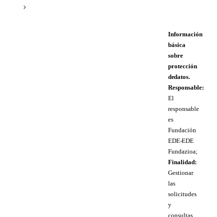
Información
básica
sobre
protección
de datos.
Responsable:
El
responsable
es
Fundación
EDE- EDE
Fundazioa;
Finalidad:
Gestionar
las
solicitudes
y
consultas,