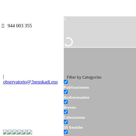
944 003 355
|
Filter by Categorías
observatorio@3seuskadi.eus
Publicaciones
Audiovisuales
Breves
Colecciones
3S Gestión