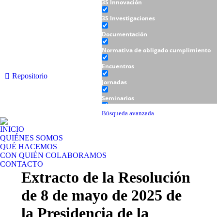
3S Innovación
3S Investigaciones
Documentación
Normativa de obligado cumplimiento
Encuentros
Repositorio
Jornadas
Seminarios
Talleres
Búsqueda avanzada
INICIO
QUIÉNES SOMOS
QUÉ HACEMOS
CON QUIÉN COLABORAMOS
CONTACTO
Extracto de la Resolución
de 8 de mayo de 2025 de
la Presidencia de la