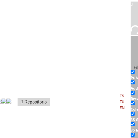
Fi
Pub
Aud
ES
Bre
Repositorio
EU
EN
Col
3S 
3S 