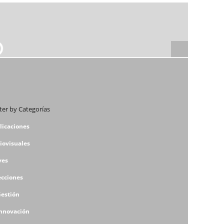
lter by Categorías
licaciones
iovisuales
ves
ecciones
Gestión
Innovación