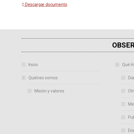
Descargar documento
OBSER
Inicio
Qué H
Quiénes somos
Dia
Misión y valores
Otr
Me
Pub
En