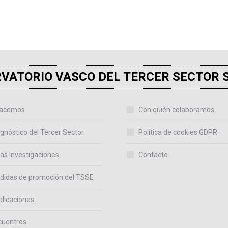
VATORIO VASCO DEL TERCER SECTOR 
acemos
Con quién colaboramos
gnóstico del Tercer Sector
Política de cookies GDPR
as Investigaciones
Contacto
didas de promoción del TSSE
licaciones
cuentros