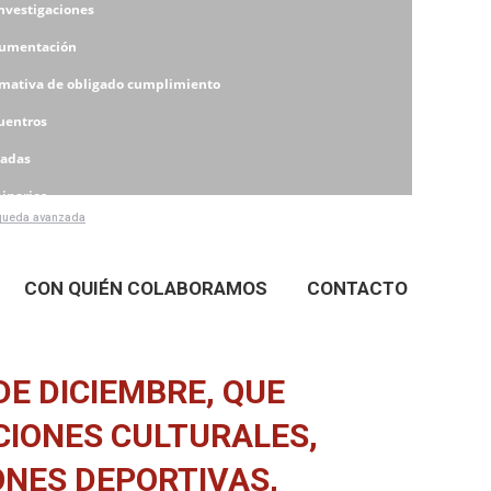
Investigaciones
umentación
mativa de obligado cumplimiento
uentros
nadas
inarios
ueda avanzada
eres
CON QUIÉN COLABORAMOS
CONTACTO
DE DICIEMBRE, QUE
CIONES CULTURALES,
ONES DEPORTIVAS,