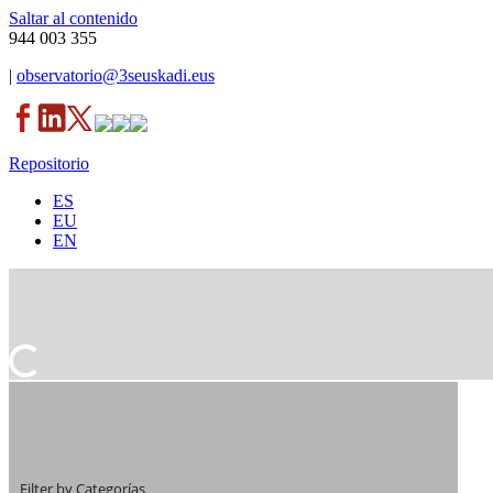
Saltar al contenido
944 003 355
|
observatorio@3seuskadi.eus
Repositorio
ES
EU
EN
Filter by Categorías