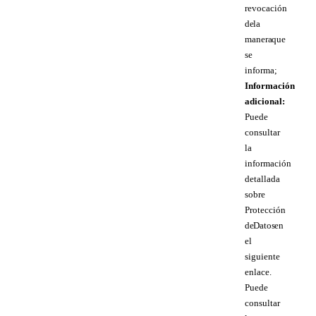
revocación
de la
manera que
se
informa;
Información
adicional:
Puede
consultar
la
información
detallada
sobre
Protección
de Datos en
el
siguiente
enlace.
Puede
consultar