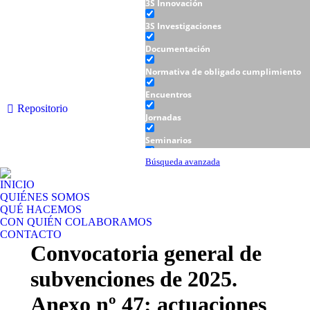
3S Innovación
3S Investigaciones
Documentación
Normativa de obligado cumplimiento
Encuentros
Repositorio
Jornadas
Seminarios
Talleres
Búsqueda avanzada
INICIO
QUIÉNES SOMOS
QUÉ HACEMOS
CON QUIÉN COLABORAMOS
CONTACTO
Convocatoria general de
subvenciones de 2025.
Anexo nº 47: actuaciones