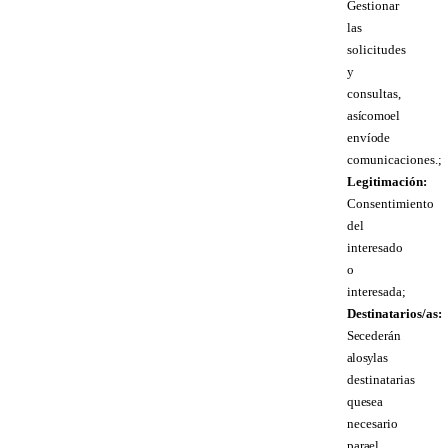
Gestionar
las
solicitudes
y
consultas,
así como el
envío de
comunicaciones.;
Legitimación:
Consentimiento
del
interesado
o
interesada;
Destinatarios/as:
Se cederán
a los y las
destinatarias
que sea
necesario
para el