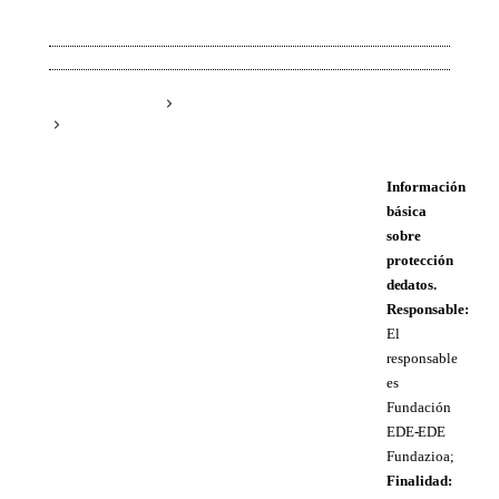
Información
básica
sobre
protección
de datos.
Responsable:
El
responsable
es
Fundación
EDE- EDE
Fundazioa;
Finalidad: