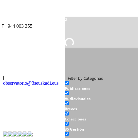
944 003 355
|
Filter by Categorías
observatorio@3seuskadi.eus
Publicaciones
Audiovisuales
Breves
Colecciones
3S Gestión