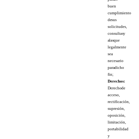
buen
cumplimiento
de sus
solicitudes,
consultas y
a las que
legalmente
sea
necesario
para dicho
fin;
Derechos:
Derecho de
acceso,
rectificación,
supresión,
oposición,
limitación,
portabilidad
y