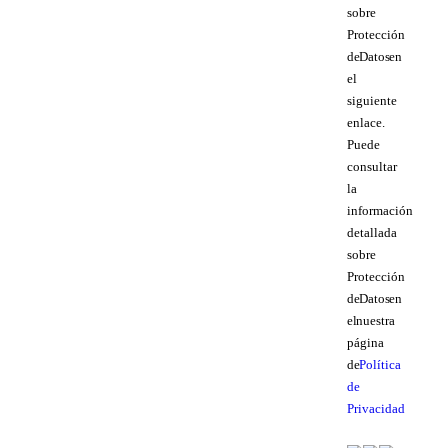
sobre
Protección
de Datos en
el
siguiente
enlace.
Puede
consultar
la
información
detallada
sobre
Protección
de Datos en
el nuestra
página
de
Política
de
Privacidad