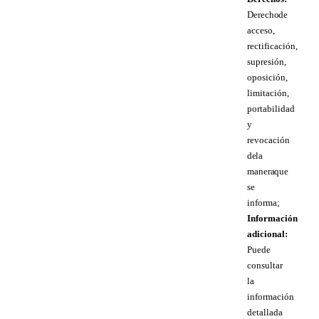
Derecho de
acceso,
rectificación,
supresión,
oposición,
limitación,
portabilidad
y
revocación
de la
manera que
se
informa;
Información
adicional:
Puede
consultar
la
información
detallada