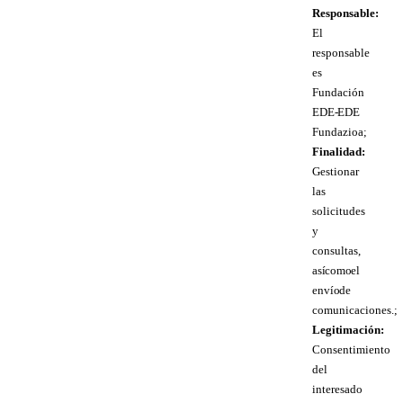
Responsable:
El
responsable
es
Fundación
EDE- EDE
Fundazioa;
Finalidad:
Gestionar
las
solicitudes
y
consultas,
así como el
envío de
comunicaciones.;
Legitimación:
Consentimiento
del
interesado