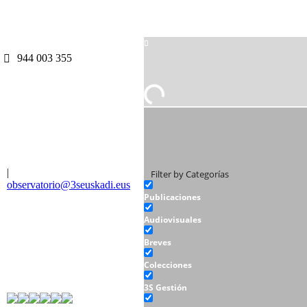
944 003 355
|
Filter by Categorías
observatorio@3seuskadi.eus
Publicaciones
Audiovisuales
Breves
Colecciones
3S Gestión