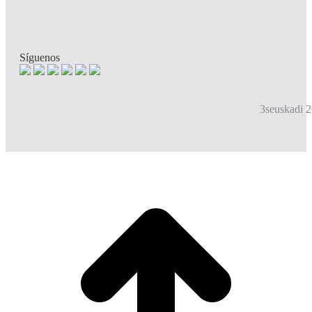
Síguenos
3seuskadi 2