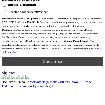
Boletín Actualidad
Aceptar política de privacidad
Información básica sobre protección de datos. Responsable:
El responsable es Fundación
EDE- EDE Fundazioa;
Finalidad:
Gestionar las solicitudes y consultas, así como el envío de
comunicaciones.;
Legitimación:
Consentimiento del interesado o interesada;
Destinatarios/as:
Se cederán a los y las destinatarias que sea necesario para el buen
cumplimiento de sus solicitudes, consultas y a las que legalmente sea necesario para dicho
fin;
Derechos:
Derecho de acceso, rectificación, supresión, oposición, limitación,
portabilidad y revocación de la manera que se informa;
Información adicional:
Puede
consultar la información detallada sobre Protección de Datos en el siguiente enlace. Puede
consultar la información detallada sobre Protección de Datos en el nuestra página de
Política
de Privacidad
Síguenos
3seuskadi 2024 |
observatorio@3seuskadi.eus
|
944 003 355
|
Politica de privacidad y aviso legal