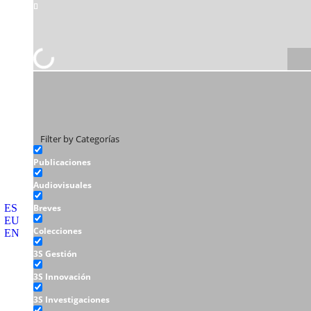
Filter by Categorías
Publicaciones
Audiovisuales
ES
Breves
EU
Colecciones
EN
3S Gestión
3S Innovación
3S Investigaciones