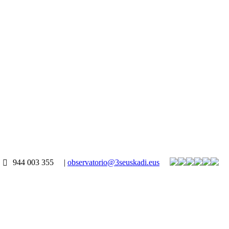
944 003 355
|
observatorio@3seuskadi.eus