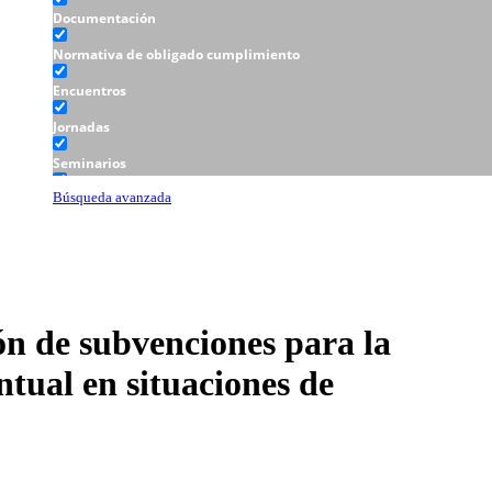
Documentación
Normativa de obligado cumplimiento
Encuentros
Jornadas
Seminarios
Talleres
Búsqueda avanzada
ón de subvenciones para la
ntual en situaciones de