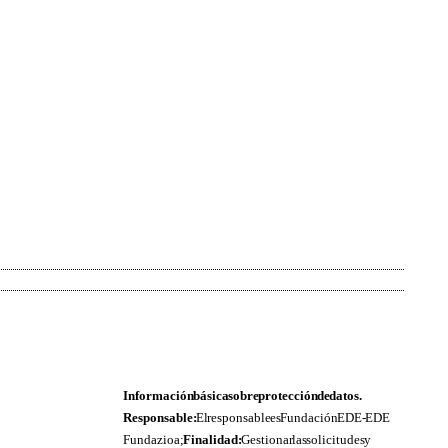
Información básica sobre protección de datos.
Responsable:
El responsable es Fundación EDE- EDE
Fundazioa;
Finalidad:
Gestionar las solicitudes y