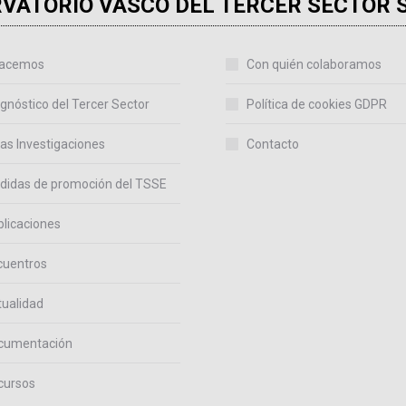
VATORIO VASCO DEL TERCER SECTOR 
acemos
Con quién colaboramos
gnóstico del Tercer Sector
Política de cookies GDPR
as Investigaciones
Contacto
didas de promoción del TSSE
licaciones
cuentros
ualidad
cumentación
cursos