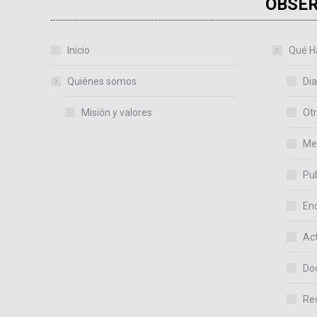
OBSER
Inicio
Qué H
Quiénes somos
Dia
Misión y valores
Otr
Me
Pub
En
Act
Do
Re