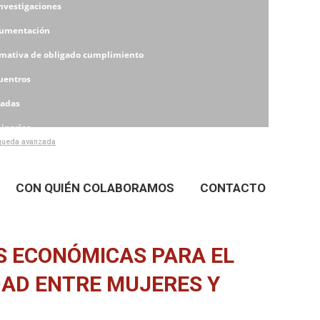
Investigaciones
umentación
mativa de obligado cumplimiento
uentros
nadas
inarios
ueda avanzada
eres
CON QUIÉN COLABORAMOS
CONTACTO
S ECONÓMICAS PARA EL
DAD ENTRE MUJERES Y