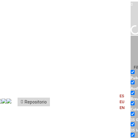
Fi
Pub
Aud
ES
Bre
Repositorio
EU
EN
Col
3S 
3S 