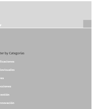
lter by Categorías
licaciones
iovisuales
ves
ecciones
Gestión
Innovación