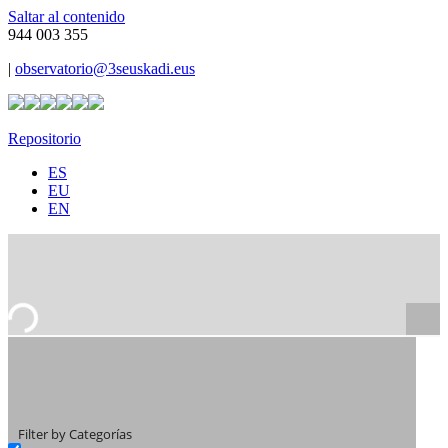
Saltar al contenido
944 003 355
|
observatorio@3seuskadi.eus
Repositorio
ES
EU
EN
Filter by Categorías