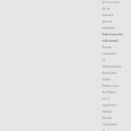
revocación
de la
manera
que se
informa;
Información
adicional:
Puede
consultar
la
información
detallada
sobre
Protección
de Datos
en el
siguiente
enlace.
Puede
consultar
la