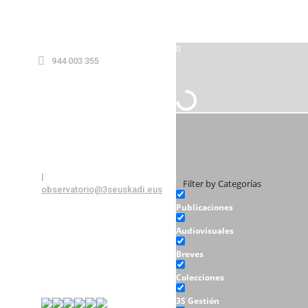
944 003 355
|
Filter by Categorías
observatorio@3seuskadi.eus
Publicaciones
Audiovisuales
Breves
Colecciones
3S Gestión