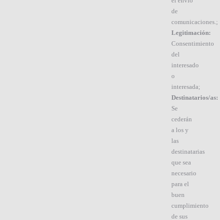
el envío
de
comunicaciones.;
Legitimación:
Consentimiento
del
interesado
o
interesada;
Destinatarios/as:
Se
cederán
a los y
las
destinatarias
que sea
necesario
para el
buen
cumplimiento
de sus