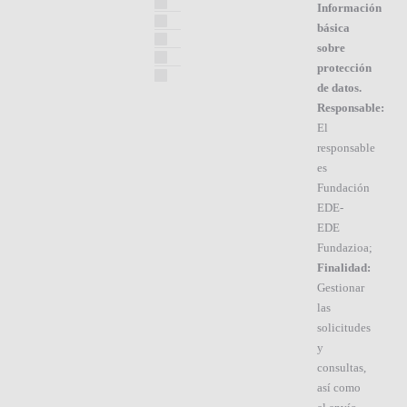
Información
básica
sobre
protección
de datos.
Responsable:
El
responsable
es
Fundación
EDE-
EDE
Fundazioa;
Finalidad:
Gestionar
las
solicitudes
y
consultas,
así como