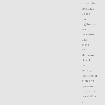
solicitudes,
consultas
y a las
que
legalmente
sea
necesario
para
dicho
fin;
Derechos:
Derecho
de
acceso,
rectificación,
supresión,
oposición,
limitación,
portabilidad
y