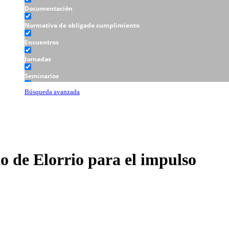
Documentación
Normativa de obligado cumplimiento
Encuentros
Jornadas
Seminarios
Talleres
Búsqueda avanzada
o de Elorrio para el impulso