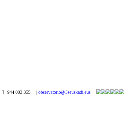
944 003 355
|
observatorio@3seuskadi.eus