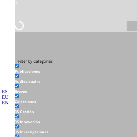
Filter by Categorías
Publicaciones
Audiovisuales
ES
Breves
EU
Colecciones
EN
3S Gestión
3S Innovación
3S Investigaciones