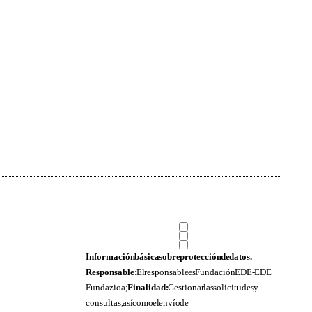
Información básica sobre protección de datos.
Responsable:
El responsable es Fundación EDE- EDE
Fundazioa;
Finalidad:
Gestionar las solicitudes y
consultas, así como el envío de