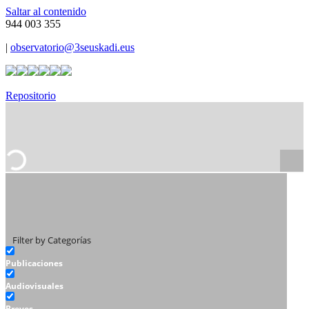
Saltar al contenido
944 003 355
|
observatorio@3seuskadi.eus
Repositorio
Filter by Categorías
Publicaciones
Audiovisuales
Breves