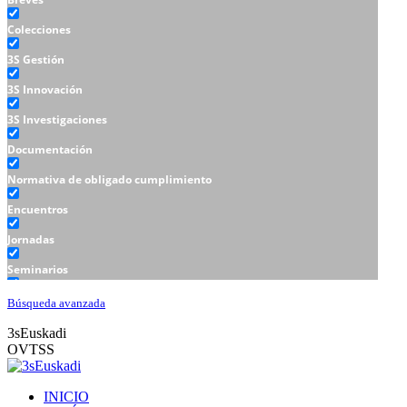
Colecciones
3S Gestión
3S Innovación
3S Investigaciones
Documentación
Normativa de obligado cumplimiento
Encuentros
Jornadas
Seminarios
Talleres
Búsqueda avanzada
3sEuskadi
OVTSS
INICIO