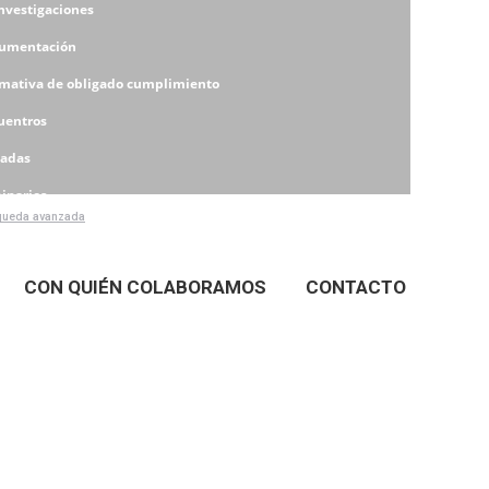
Investigaciones
umentación
mativa de obligado cumplimiento
uentros
nadas
inarios
ueda avanzada
eres
CON QUIÉN COLABORAMOS
CONTACTO