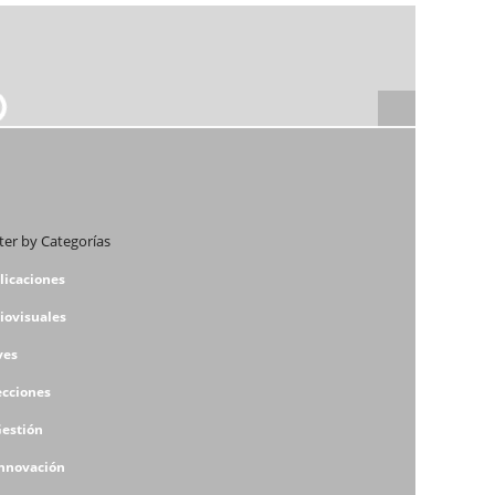
lter by Categorías
licaciones
iovisuales
ves
ecciones
Gestión
Innovación