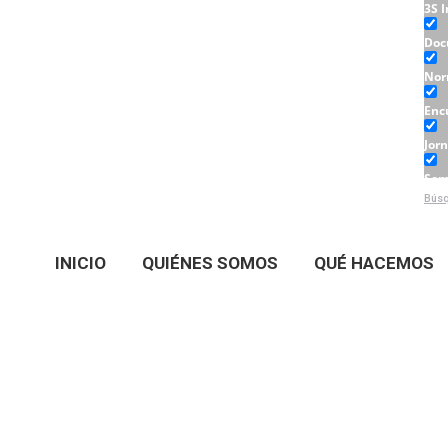
3S 
Doc
Nor
Enc
Jor
Sem
Búsq
Tall
INICIO
QUIÉNES SOMOS
QUÉ HACEMOS