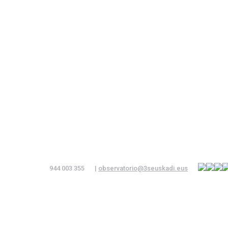
944 003 355
|
observatorio@3seuskadi.eus