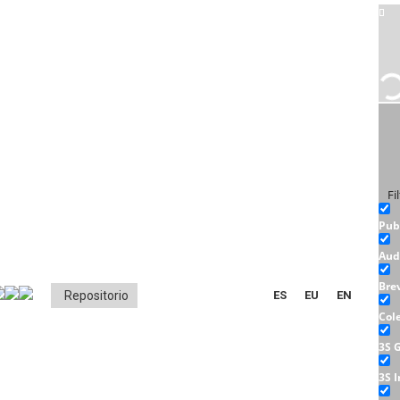
Fi
Pub
Aud
Bre
Repositorio
ES
EU
EN
Col
3S 
3S 