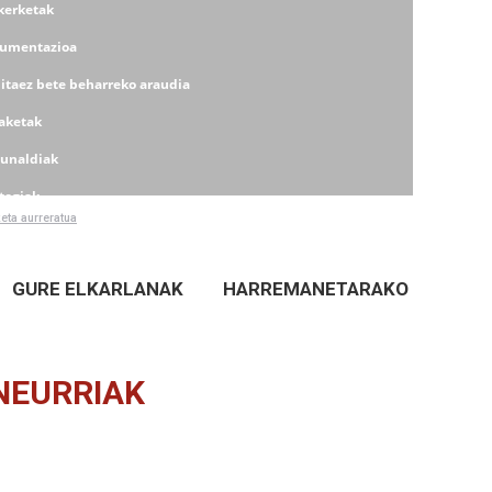
Ikerketak
umentazioa
itaez bete beharreko araudia
aketak
dunaldiak
tegiak
keta aurreratua
errak
GURE ELKARLANAK
HARREMANETARAKO
NEURRIAK