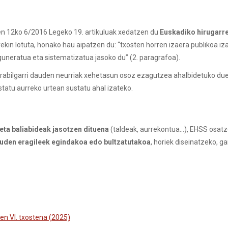
n 12ko 6/2016 Legeko 19. artikuluak xedatzen du
Euskadiko hirugarre
kin lotuta, honako hau aipatzen du: “txosten horren izaera publikoa iz
uneratua eta sistematizatua jasoko du” (2. paragrafoa).
rabilgarri dauden neurriak xehetasun osoz ezagutzea ahalbidetuko du
tatu aurreko urtean sustatu ahal izateko.
eta baliabideak jasotzen dituena
(taldeak, aurrekontua…), EHSS osat
auden eragileek egindakoa edo bultzatutakoa
, horiek diseinatzeko, 
en VI. txostena (2025)