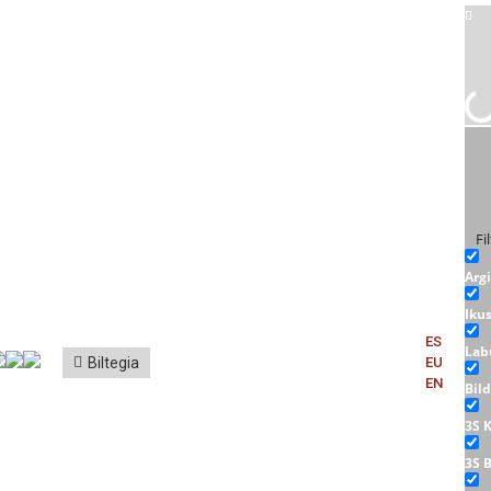
Fi
Arg
Iku
ES
Lab
Biltegia
EU
EN
Bil
3S 
3S 