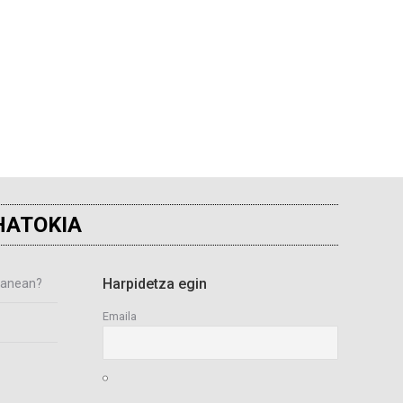
HATOKIA
Harpidetza egin
rlanean?
Emaila