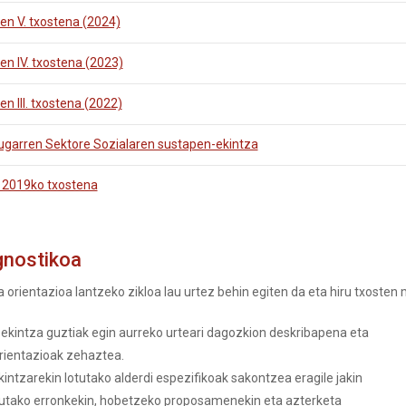
en V. txostena (2024)
en IV. txostena (2023)
n III. txostena (2022)
ugarren Sektore Sozialaren sustapen-ekintza
o 2019ko txostena
agnostikoa
rientazioa lantzeko zikloa lau urtez behin egiten da eta hiru txosten 
-ekintza guztiak egin aurreko urteari dagozkion deskribapena eta
rientazioak zehaztea.
intzarekin lotutako alderdi espezifikoak sakontzea eragile jakin
atutako erronkekin, hobetzeko proposamenekin eta azterketa