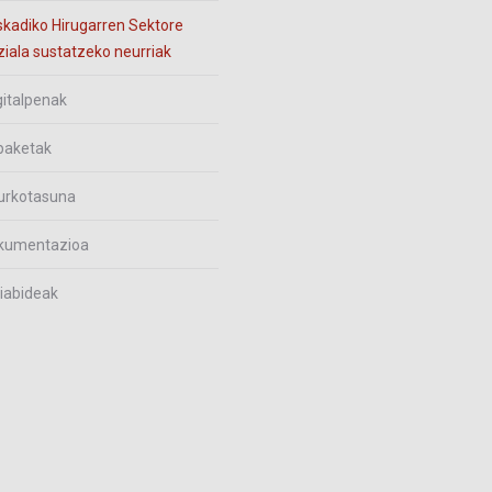
kadiko Hirugarren Sektore
iala sustatzeko neurriak
italpenak
paketak
urkotasuna
kumentazioa
iabideak