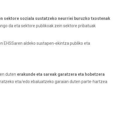
n sektore soziala sustatzeko neurriei buruzko txostenak
ango da eta sektore publikoak zein sektore pribatuak
en EHSSaren aldeko sustapen-ekintza publiko eta
zen duten
erakunde eta sareak garatzera eta hobetzera
garatzeko eta/edo ebaluatzeko garaian duten parte-hartzea