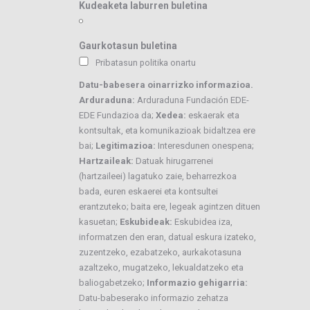
Kudeaketa laburren buletina
Gaurkotasun buletina
Pribatasun politika onartu
Datu-babesera oinarrizko informazioa.
Arduraduna:
Arduraduna Fundación EDE-
EDE Fundazioa da;
Xedea:
eskaerak eta
kontsultak, eta komunikazioak bidaltzea ere
bai;
Legitimazioa:
Interesdunen onespena;
Hartzaileak:
Datuak hirugarrenei
(hartzaileei) lagatuko zaie, beharrezkoa
bada, euren eskaerei eta kontsultei
erantzuteko; baita ere, legeak agintzen dituen
kasuetan;
Eskubideak:
Eskubidea iza,
informatzen den eran, datual eskura izateko,
zuzentzeko, ezabatzeko, aurkakotasuna
azaltzeko, mugatzeko, lekualdatzeko eta
baliogabetzeko;
Informazio gehigarria:
Datu-babeserako informazio zehatza