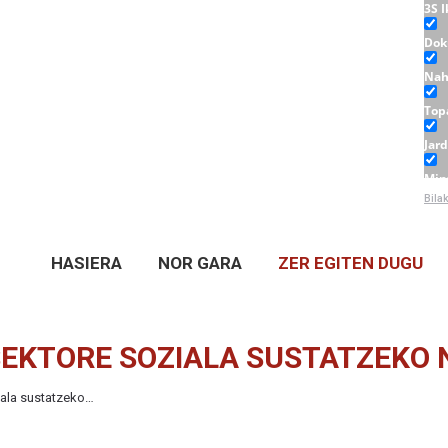
3S 
Dok
Nah
Top
Jar
Min
Bila
Tail
HASIERA
NOR GARA
ZER EGITEN DUGU
EKTORE SOZIALA SUSTATZEKO 
iala sustatzeko…