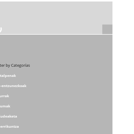
lter by Categorías
italpenak
s-entzunezkoak
urrak
dumak
Kudeaketa
Berrikuntza