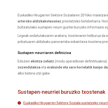
Euskadiko Hirugarren Sektore Sozialaren 2016ko maiatzare
urteroko aldizkakotasunez
prestatzeko betebeharra. Horre
bultzatutako sustapen-neurri guztiei buruzko informazio eg
Legeak xedatutakoaren arabera, txostenaren helburua da e
pribatuaren aldizkako panoramika eskaintzea txostena pres
Sustapen-neurriaren definizioa
Edozein
ekintza
zehatz
(modu operatiboan definitituakoa)
zuzendutakoa
eta
erakunde eta sare horietatik kanpo d
albo batera utzi gabe.
Sustapen-neurriei buruzko txostenak
Euskadiko Hirugarren Sektore Soziala sustatzeko neurri