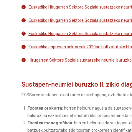
Euskadiko Hirugarren Sektore Soziala sustatzeko neurri
Euskadiko Hirugarren Sektore Soziala sustatzeko neurri
Euskadiko Hirugarren Sektore Soziala sustatzeko neurrie
Euskadiko enpresen sektoreak 2020an bultzatutako Hir
Hirugarren Sektore Soziala sustatzeko neurriei buruzk
Sustapen-neurriei buruzko II. ziklo di
EHSSaren sustapen-ekintzaren deskribapena, azterketa eta o
Txosten orokorra
: horren helburu nagusia da sustapen
balorazioa eskaintzea eta hobetzeko proposamen eta o
Txosten monografikoa
: horren helburua da sustapen-ek
batzuek bultzatutako edo txosten orokorrean identifik