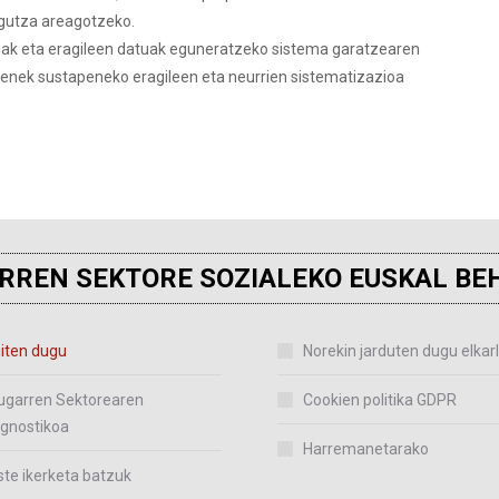
agutza areagotzeko.
iak eta eragileen datuak eguneratzeko sistema garatzearen
ostenek sustapeneko eragileen eta neurrien sistematizazioa
RREN SEKTORE SOZIALEKO EUSKAL BE
iten dugu
Norekin jarduten dugu elka
ugarren Sektorearen
Cookien politika GDPR
gnostikoa
Harremanetarako
te ikerketa batzuk