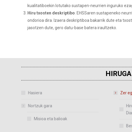
kualitatiboekin lotutako sustapen-neurrien inguruko ez
Hiru txosten deskriptibo
: EHSSaren sustapeneko neurr
ondorioa dira. Izaera deskriptiboa bakarrik dute eta tx
jasotzen dute, gero datu-base batera iraultzeko.
HIRUGA
Hasiera
Zer eg
Nortzuk gara
Hir
Dia
Misioa eta balioak
Bes