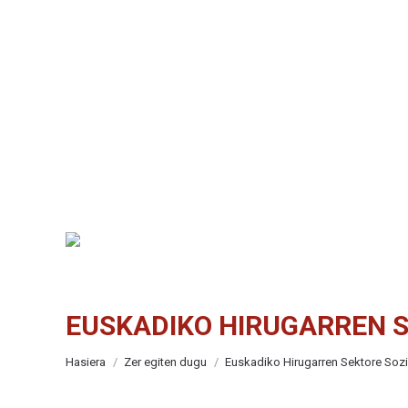
EUSKADIKO HIRUGARREN S
You are here:
Hasiera
Zer egiten dugu
Euskadiko Hirugarren Sektore Soz