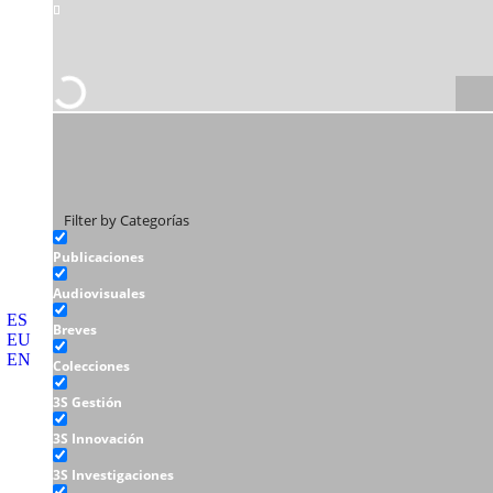
Filter by Categorías
Publicaciones
Audiovisuales
ES
Breves
EU
EN
Colecciones
3S Gestión
3S Innovación
3S Investigaciones