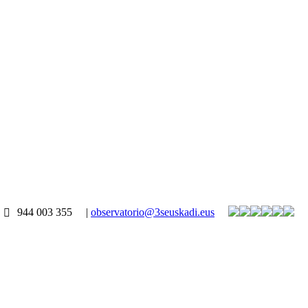
944 003 355
|
observatorio@3seuskadi.eus