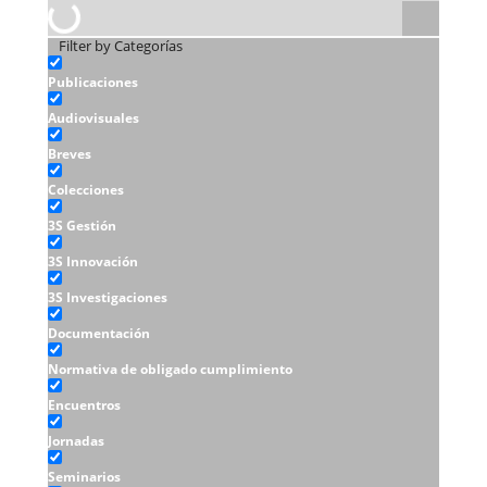
Filter by Categorías
Publicaciones
Audiovisuales
Breves
Colecciones
3S Gestión
3S Innovación
3S Investigaciones
Documentación
Normativa de obligado cumplimiento
Encuentros
Jornadas
Seminarios