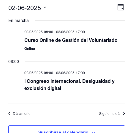
02-06-2025
Nave
Nave
Día
de
de
Seleccionar
vistas
fecha.
En marcha
vistas
de
Even
20/05/2025-08:00
-
03/06/2025-17:00
Curso Online de Gestión del Voluntariado
Online
08:00
02/06/2025-08:00
-
03/06/2025-17:00
I Congreso Internacional. Desigualdad y
exclusión digital
Día anterior
Siguiente día
Suscribirse al calendario