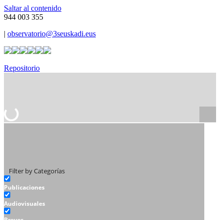
Saltar al contenido
944 003 355
|
observatorio@3seuskadi.eus
Repositorio
Filter by Categorías
Publicaciones
Audiovisuales
Breves