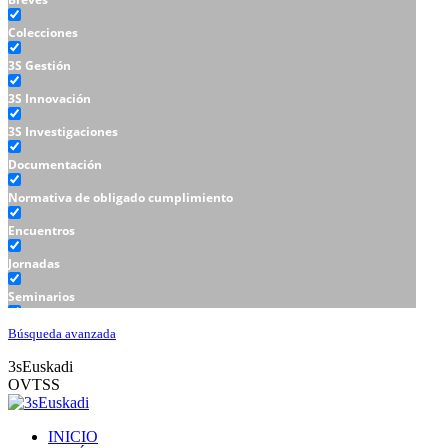
Colecciones
3S Gestión
3S Innovación
3S Investigaciones
Documentación
Normativa de obligado cumplimiento
Encuentros
Jornadas
Seminarios
Talleres
Búsqueda avanzada
3sEuskadi
OVTSS
INICIO