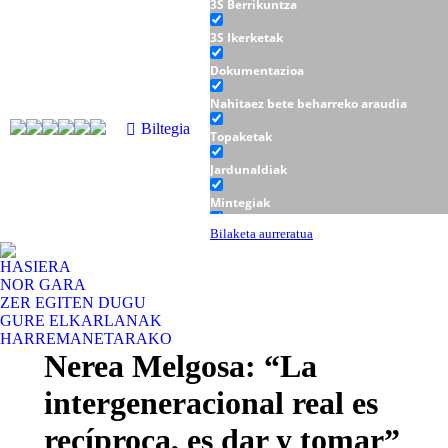
3S Berrikuntza
3S Ikerketak
Dokumentazioa
Nahitaez bete beharreko araudia
Biltegia
Topaketak
Jardunaldiak
Mintegiak
Tailerrak
Bilaketa aurreratua
HASIERA
NOR GARA
ZER EGITEN DUGU
GURE ELKARLANAK
HARREMANETARAKO
Nerea Melgosa: “La
intergeneracional real es
recíproca, es dar y tomar”