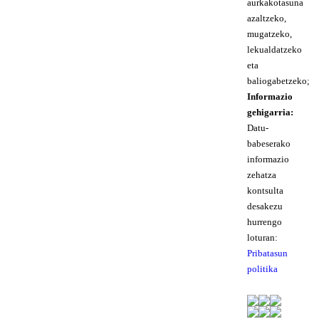
aurkakotasuna
azaltzeko,
mugatzeko,
lekualdatzeko
eta
baliogabetzeko;
Informazio
gehigarria:
Datu-
babeserako
informazio
zehatza
kontsulta
desakezu
hurrengo
loturan:
Pribatasun
politika