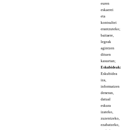
euren
eskaerei
eta
kontsultei
erantzuteko;
baita ere,
legeak
agintzen
dituen
kasuetan;
Eskubideak:
Eskubidea
iza,
informatzen
den eran,
datual
eskura
izateko,
zuzentzeko,
ezabatzeko,