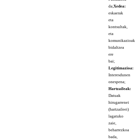
da;
Xedea:
eskaerak
eta
kontsultak,
eta
komunikazioak
bidaltzea
ere
bai;
Legitimazioa:
Interesdunen
onespena;
Hartzaileak:
Datuak
hirugarrenei
(hartzaileei)
lagatuko
zaie,
beharrezkoa
bada,