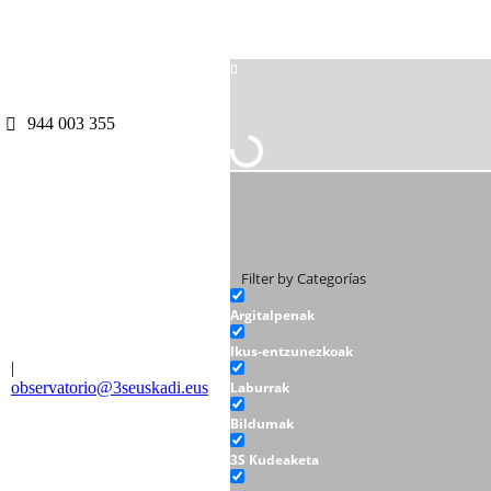
944 003 355
Filter by Categorías
Argitalpenak
Ikus-entzunezkoak
|
observatorio@3seuskadi.eus
Laburrak
Bildumak
3S Kudeaketa