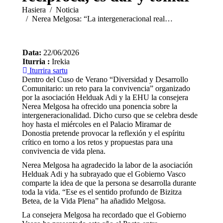
You are here:
Hasiera
Noticia
Nerea Melgosa: “La intergeneracional real…
Data:
22/06/2026
Iturria :
Irekia
Iturrira sartu
Dentro del Cuso de Verano “Diversidad y Desarrollo
Comunitario: un reto para la convivencia” organizado
por la asociación Helduak Adi y la EHU la consejera
Nerea Melgosa ha ofrecido una ponencia sobre la
intergeneracionalidad. Dicho curso que se celebra desde
hoy hasta el miércoles en el Palacio Miramar de
Donostia pretende provocar la reflexión y el espíritu
crítico en torno a los retos y propuestas para una
convivencia de vida plena.
Nerea Melgosa ha agradecido la labor de la asociación
Helduak Adi y ha subrayado que el Gobierno Vasco
comparte la idea de que la persona se desarrolla durante
toda la vida. “Ese es el sentido profundo de Bizitza
Betea, de la Vida Plena” ha añadido Melgosa.
La consejera Melgosa ha recordado que el Gobierno