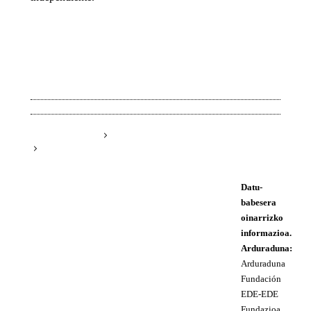
Datu-
babesera
oinarrizko
informazioa.
Arduraduna:
Arduraduna
Fundación
EDE-EDE
Fundazioa