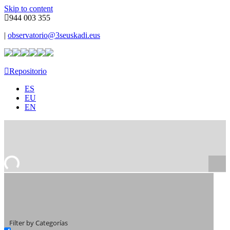
Skip to content
944 003 355
|
observatorio@3seuskadi.eus
Repositorio
ES
EU
EN
Filter by Categorías