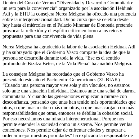
Dentro del Cuso de Verano “Diversidad y Desarrollo Comunitario:
un reto para la convivencia” organizado por la asociación Helduak
Adi y la EHU la consejera Nerea Melgosa ha ofrecido una ponencia
sobre la intergeneracionalidad. Dicho curso que se celebra desde
hoy hasta el miércoles en el Palacio Miramar de Donostia pretende
provocar la reflexión y el espíritu crítico en torno a los retos y
propuestas para una convivencia de vida plena.
Nerea Melgosa ha agradecido la labor de la asociación Helduak Adi
y ha subrayado que el Gobierno Vasco comparte la idea de que la
persona se desarrolla durante toda la vida. “Ese es el sentido
profundo de Bizitza Betea, de la Vida Plena” ha añadido Melgosa.
La consejera Melgosa ha recordado que el Gobierno Vasco ha
presentado este año el Pacto entre Generaciones (ZUBIAK).
“Cuando una persona mayor vive sola y sin vínculos, no estamos
solo ante una situación individual. Estamos ante una señal de alarma
comunitaria. Y cuando las generaciones empiezan a mirarse con
desconfianza, pensando que unas han tenido más oportunidades que
otras, o que unas reciben más que otras, o que unas cargan con más
responsabilidades que otras, entonces se debilita la cohesión social.
Por eso necesitamos una mirada intergeneracional. Porque nos
permite entender la sociedad como un sistema. Nos permite ver las
conexiones. Nos permite dejar de enfrentar edades y empezar a
ordenar mejor nuestras prioridades” ha explicado la responsable de