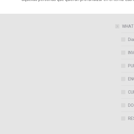
WHAT
Dia
IN
PU
EN
CU
DO
RE