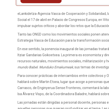
eLankidetza-Agencia Vasca de Cooperación y Solidaridad, l
Social el 17 de abril en Palacio de Congresos Europa, en Vit
impulsar sujetos críticos y abordar los retos que la Educació
Tanto las ONGD como los movimientos sociales ponen atenció
Estrategia Vasca de Educación para la transformación soci
En ese sentido, la ponencia inaugural de las jornadas trata
Itziar Gandarias Goikoetxea. La primera es economista y di
recursos naturales, movimientos sociales, militarización y
mundo Babel. Munduko Emakumeak
; sus temas de investiga
Para conocer prácticas de intercambios entre colectivos y O
hablará sobre Martin Etxea, lugar que acoge a personas que 
Carrasco, de Enginyerua Sense Fronteres, comentará la labor 
Isa Álvarez Vispo, de la Coordinadora Baladre, hablará sobr
Las jornadas están dirigidas a personal docente, personas e
aquellas personas que quieran profundizar en el tema. Las in