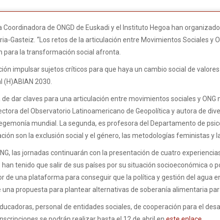
a Coordinadora de ONGD de Euskadi y el Instituto Hegoa han organizado
oria-Gasteiz. “Los retos de la articulación entre Movimientos Sociales y 
n para la transformación social afronta.
n impulsar sujetos críticos para que haya un cambio social de valores y
al (H)ABIAN 2030.
rá de dar claves para una articulación entre movimientos sociales y ON
rectora del Observatorio Latinoamericano de Geopolítica y autora de di
 hegemonía mundial. La segunda, es profesora del Departamento de psico
ción son la exclusión social y el género, las metodologías feministas y la
NG, las jornadas continuarán con la presentación de cuatro experiencia
han tenido que salir de sus países por su situación socioeconómica o p
de una plataforma para conseguir que la política y gestión del agua en 
e una propuesta para plantear alternativas de soberanía alimentaria par
ducadoras, personal de entidades sociales, de cooperación para el desarr
scripciones se podrán realizar hasta el 12 de abril en
este enlace
.