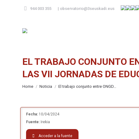
944 003 355
|
observatorio@3seuskadi.eus
EL TRABAJO CONJUNTO EN
LAS VII JORNADAS DE ED
You are here:
Home
Noticia
El trabajo conjunto entre ONGD…
Fecha:
10/04/2024
Fuente:
Irekia
Acceder a la fuente