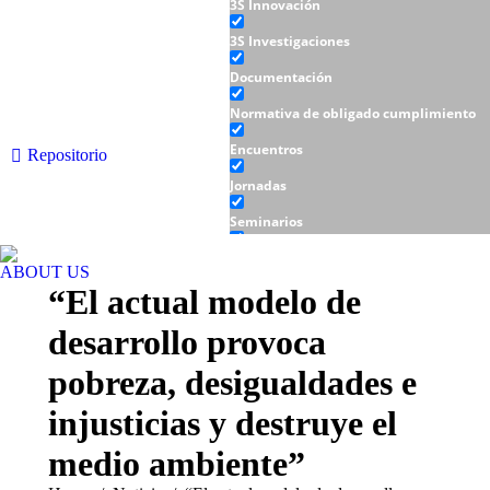
3S Innovación
3S Investigaciones
Documentación
Normativa de obligado cumplimiento
Encuentros
Repositorio
Jornadas
Seminarios
Talleres
ABOUT US
“El actual modelo de
desarrollo provoca
pobreza, desigualdades e
injusticias y destruye el
medio ambiente”