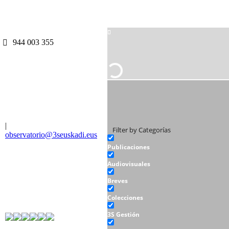
944 003 355
|
Filter by Categorías
observatorio@3seuskadi.eus
Publicaciones
Audiovisuales
Breves
Colecciones
3S Gestión