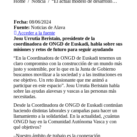
You are here:
Home
Noticia
“El actual modelo de desarrollo…
Fecha:
08/06/2024
Fuente:
Noticias de Alava
Acceder a la fuente
Josu Urrutia Beristain, presidente de la
coordinadora de ONGD de Euskadi, habla sobre sus
misiones y retos de futuro para seguir ayudando
“En la Coordinadora de ONGD de Euskadi tenemos un
claro compromiso con la construcción de un mundo más
justo y sostenible, por lo que en la Junta de Gobierno
buscamos movilizar a la sociedad y a las instituciones en
ese objetivo. Un reto ilusionante que me animó a
participar en este espacio”. Josu Urrutia Beristain habla
sobre las ayudas alavesas y vascas a las personas más
necesitadas.
Desde la Coordinadora de ONGD de Euskadi continúan
haciendo distintas laborales y campañas para hacer un
llamamiento a la solidaridad. En la actualidad, ¿cuántas
ONGD hay en la Comunidad Autónoma Vasca y con
qué objetivos?
–Nuestro ámbito de trabajo es la cooperación