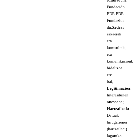
Arduraduna
Fundación
EDE-EDE
Fundazioa
da;
Xedea:
eskaerak
eta
kontsultak,
eta
komunikazioak
bidaltzea
ere
bai;
Legitimazioa:
Interesdunen
onespena;
Hartzaileak:
Datuak
hirugarrenei
(hartzaileei)
lagatuko