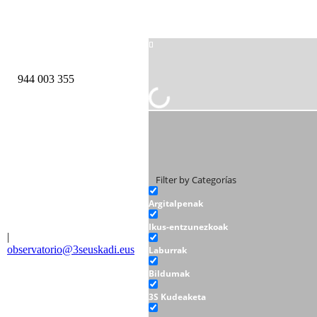
944 003 355
Filter by Categorías
Argitalpenak
Ikus-entzunezkoak
|
observatorio@3seuskadi.eus
Laburrak
Bildumak
3S Kudeaketa