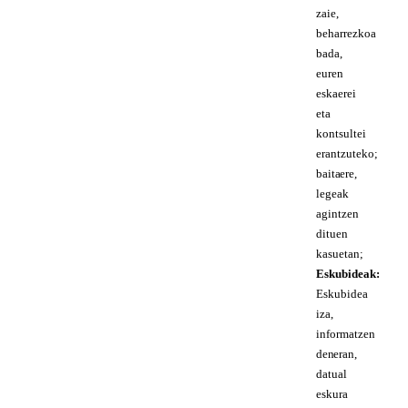
zaie,
beharrezkoa
bada,
euren
eskaerei
eta
kontsultei
erantzuteko;
baita ere,
legeak
agintzen
dituen
kasuetan;
Eskubideak:
Eskubidea
iza,
informatzen
den eran,
datual
eskura