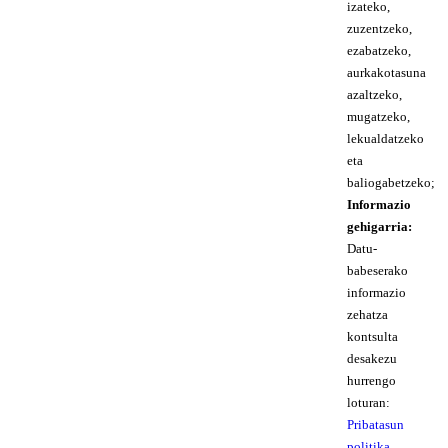
izateko,
zuzentzeko,
ezabatzeko,
aurkakotasuna
azaltzeko,
mugatzeko,
lekualdatzeko
eta
baliogabetzeko;
Informazio
gehigarria:
Datu-
babeserako
informazio
zehatza
kontsulta
desakezu
hurrengo
loturan:
Pribatasun
politika