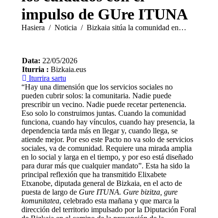
impulso de GUre ITUNA
You are here:
Hasiera
Noticia
Bizkaia sitúa la comunidad en…
Data:
22/05/2026
Iturria :
Bizkaia.eus
Iturrira sartu
“Hay una dimensión que los servicios sociales no
pueden cubrir solos: la comunitaria. Nadie puede
prescribir un vecino. Nadie puede recetar pertenencia.
Eso solo lo construimos juntas. Cuando la comunidad
funciona, cuando hay vínculos, cuando hay presencia, la
dependencia tarda más en llegar y, cuando llega, se
atiende mejor. Por eso este Pacto no va solo de servicios
sociales, va de comunidad. Requiere una mirada amplia
en lo social y larga en el tiempo, y por eso está diseñado
para durar más que cualquier mandato”. Esta ha sido la
principal reflexión que ha transmitido Elixabete
Etxanobe, diputada general de Bizkaia, en el acto de
puesta de largo de
Gure ITUNA. Gure bizitza, gure
komunitatea
, celebrado esta mañana y que marca la
dirección del territorio impulsado por la Diputación Foral