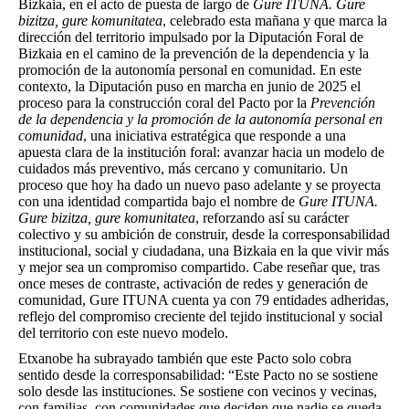
Bizkaia, en el acto de puesta de largo de
Gure ITUNA. Gure
bizitza, gure komunitatea
, celebrado esta mañana y que marca la
dirección del territorio impulsado por la Diputación Foral de
Bizkaia en el camino de la prevención de la dependencia y la
promoción de la autonomía personal en comunidad. En este
contexto, la Diputación puso en marcha en junio de 2025 el
proceso para la construcción coral del Pacto por la
Prevención
de la dependencia y la promoción de la autonomía personal en
comunidad
, una iniciativa estratégica que responde a una
apuesta clara de la institución foral: avanzar hacia un modelo de
cuidados más preventivo, más cercano y comunitario. Un
proceso que hoy ha dado un nuevo paso adelante y se proyecta
con una identidad compartida bajo el nombre de
Gure ITUNA.
Gure bizitza, gure komunitatea
, reforzando así su carácter
colectivo y su ambición de construir, desde la corresponsabilidad
institucional, social y ciudadana, una Bizkaia en la que vivir más
y mejor sea un compromiso compartido. Cabe reseñar que, tras
once meses de contraste, activación de redes y generación de
comunidad, Gure ITUNA cuenta ya con 79 entidades adheridas,
reflejo del compromiso creciente del tejido institucional y social
del territorio con este nuevo modelo.
Etxanobe ha subrayado también que este Pacto solo cobra
sentido desde la corresponsabilidad: “Este Pacto no se sostiene
solo desde las instituciones. Se sostiene con vecinos y vecinas,
con familias, con comunidades que deciden que nadie se queda