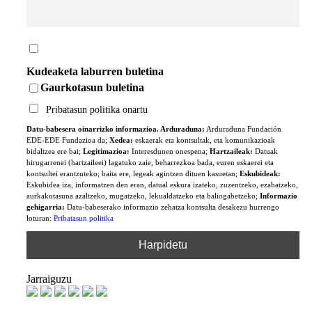
Kudeaketa laburren buletina
Gaurkotasun buletina
Pribatasun politika onartu
Datu-babesera oinarrizko informazioa. Arduraduna:
Arduraduna Fundación
EDE-EDE Fundazioa da;
Xedea:
eskaerak eta kontsultak, eta komunikazioak
bidaltzea ere bai;
Legitimazioa:
Interesdunen onespena;
Hartzaileak:
Datuak
hirugarrenei (hartzaileei) lagatuko zaie, beharrezkoa bada, euren eskaerei eta
kontsultei erantzuteko; baita ere, legeak agintzen dituen kasuetan;
Eskubideak:
Eskubidea iza, informatzen den eran, datual eskura izateko, zuzentzeko, ezabatzeko,
aurkakotasuna azaltzeko, mugatzeko, lekualdatzeko eta baliogabetzeko;
Informazio
gehigarria:
Datu-babeserako informazio zehatza kontsulta desakezu hurrengo
loturan:
Pribatasun politika
Jarraiguzu