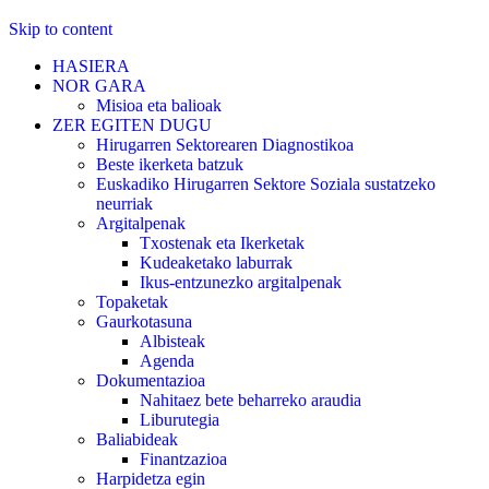
Skip to content
HASIERA
NOR GARA
Misioa eta balioak
ZER EGITEN DUGU
Hirugarren Sektorearen Diagnostikoa
Beste ikerketa batzuk
Euskadiko Hirugarren Sektore Soziala sustatzeko
neurriak
Argitalpenak
Txostenak eta Ikerketak
Kudeaketako laburrak
Ikus-entzunezko argitalpenak
Topaketak
Gaurkotasuna
Albisteak
Agenda
Dokumentazioa
Nahitaez bete beharreko araudia
Liburutegia
Baliabideak
Finantzazioa
Harpidetza egin